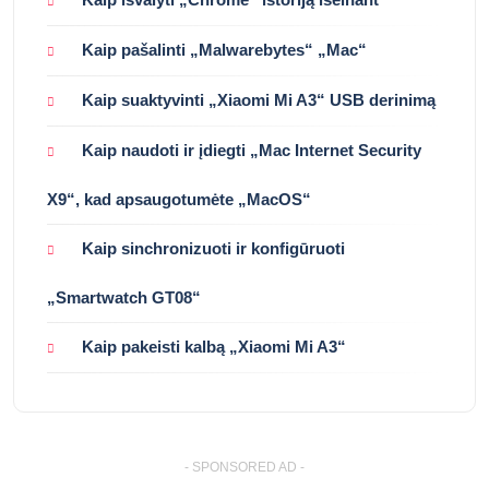
Kaip pašalinti „Malwarebytes“ „Mac“
Kaip suaktyvinti „Xiaomi Mi A3“ USB derinimą
Kaip naudoti ir įdiegti „Mac Internet Security
X9“, kad apsaugotumėte „MacOS“
Kaip sinchronizuoti ir konfigūruoti
„Smartwatch GT08“
Kaip pakeisti kalbą „Xiaomi Mi A3“
- SPONSORED AD -