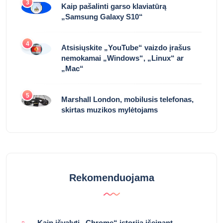
3
Kaip pašalinti garso klaviatūrą
„Samsung Galaxy S10“
4
Atsisiųskite „YouTube“ vaizdo įrašus
nemokamai „Windows“, „Linux“ ar
„Mac“
5
Marshall London, mobilusis telefonas,
skirtas muzikos mylėtojams
Rekomenduojama
Kaip išvalyti „Chrome“ istoriją išeinant