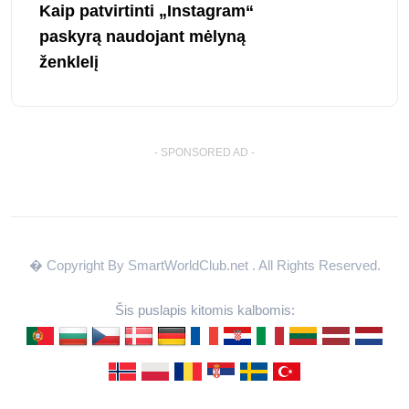
Kaip patvirtinti „Instagram“
paskyrą naudojant mėlyną
ženklelį
- SPONSORED AD -
� Copyright By SmartWorldClub.net
. All Rights Reserved.
Šis puslapis kitomis kalbomis: