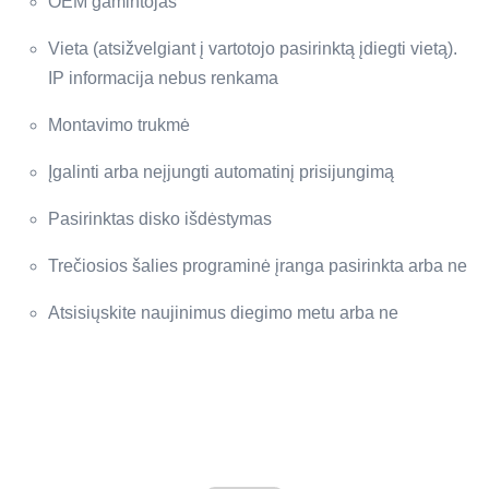
OEM gamintojas
Vieta (atsižvelgiant į vartotojo pasirinktą įdiegti vietą).
IP informacija nebus renkama
Montavimo trukmė
Įgalinti arba neįjungti automatinį prisijungimą
Pasirinktas disko išdėstymas
Trečiosios šalies programinė įranga pasirinkta arba ne
Atsisiųskite naujinimus diegimo metu arba ne