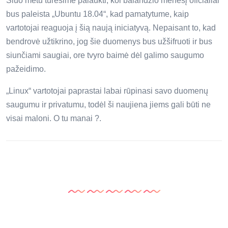
Šiuo metu turėsime palaukti, kol balandžio mėnesį oficialiai
bus paleista „Ubuntu 18.04“, kad pamatytume, kaip
vartotojai reaguoja į šią naują iniciatyvą. Nepaisant to, kad
bendrovė užtikrino, jog šie duomenys bus užšifruoti ir bus
siunčiami saugiai, ore tvyro baimė dėl galimo saugumo
pažeidimo.
„Linux“ vartotojai paprastai labai rūpinasi savo duomenų
saugumu ir privatumu, todėl ši naujiena jiems gali būti ne
visai maloni. O tu manai ?.