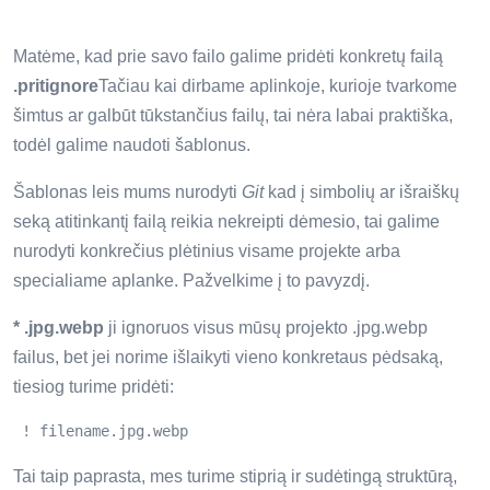
Matėme, kad prie savo failo galime pridėti konkretų failą
.pritignore
Tačiau kai dirbame aplinkoje, kurioje tvarkome
šimtus ar galbūt tūkstančius failų, tai nėra labai praktiška,
todėl galime naudoti šablonus.
Šablonas leis mums nurodyti
Git
kad į simbolių ar išraiškų
seką atitinkantį failą reikia nekreipti dėmesio, tai galime
nurodyti konkrečius plėtinius visame projekte arba
specialiame aplanke. Pažvelkime į to pavyzdį.
* .jpg.webp
ji ignoruos visus mūsų projekto .jpg.webp
failus, bet jei norime išlaikyti vieno konkretaus pėdsaką,
tiesiog turime pridėti:
 ! filename.jpg.webp
Tai taip paprasta, mes turime stiprią ir sudėtingą struktūrą,