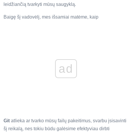
leidžiančią tvarkyti mūsų saugyklą.
Baigę šį vadovėlį, mes išsamiai matėme, kaip
ad
Git
atlieka ar tvarko mūsų failų pakeitimus, svarbu įsisavinti
šį reikalą, nes tokiu būdu galėsime efektyviau dirbti