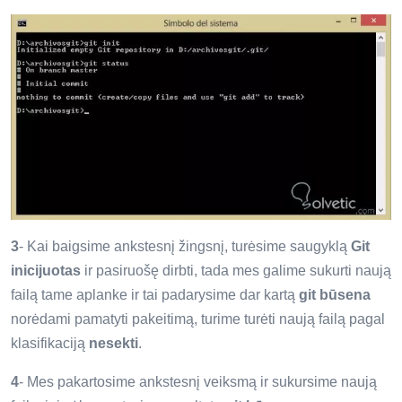
3
- Kai baigsime ankstesnį žingsnį, turėsime saugyklą
Git
inicijuotas
ir pasiruošę dirbti, tada mes galime sukurti naują
failą tame aplanke ir tai padarysime dar kartą
git būsena
norėdami pamatyti pakeitimą, turime turėti naują failą pagal
klasifikaciją
nesekti
.
4
- Mes pakartosime ankstesnį veiksmą ir sukursime naują