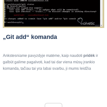
„Git add“ komanda
Ankstesniame pavyzdyje matėme, kaip naudoti
pridėk
ir
galbūt galime pagalvoti, kad tai dar viena mūsų įrankio
komanda, tačiau tai yra labai svarbu, ji mums leidžia