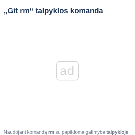
„Git rm“ talpyklos komanda
ad
Naudojant komandą
rm
su papildoma galimybe
talpykloje
,