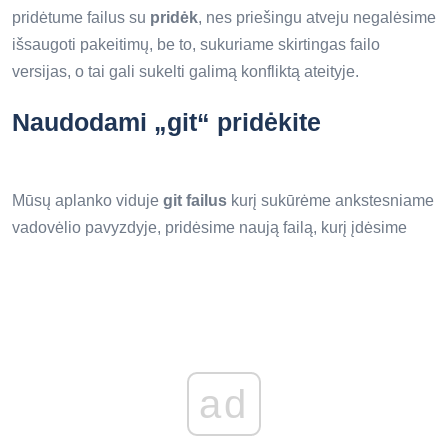
pridėtume failus su
pridėk
, nes priešingu atveju negalėsime
išsaugoti pakeitimų, be to, sukuriame skirtingas failo
versijas, o tai gali sukelti galimą konfliktą ateityje.
Naudodami „git“ pridėkite
Mūsų aplanko viduje
git failus
kurį sukūrėme ankstesniame
vadovėlio pavyzdyje, pridėsime naują failą, kurį įdėsime
ad