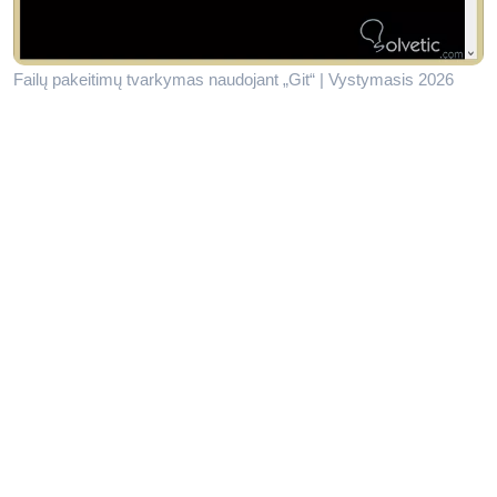
Failų pakeitimų tvarkymas naudojant „Git“ | Vystymasis 2026