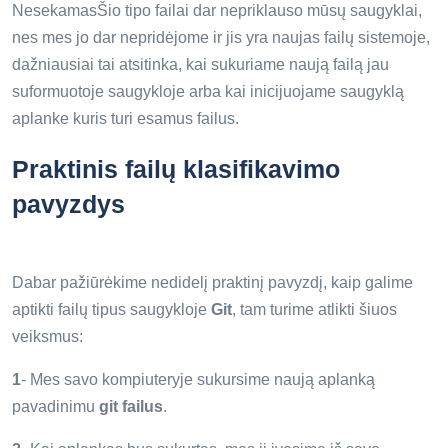
NesekamasŠio tipo failai dar nepriklauso mūsų saugyklai,
nes mes jo dar nepridėjome ir jis yra naujas failų sistemoje,
dažniausiai tai atsitinka, kai sukuriame naują failą jau
suformuotoje saugykloje arba kai inicijuojame saugyklą
aplanke kuris turi esamus failus.
Praktinis failų klasifikavimo
pavyzdys
Dabar pažiūrėkime nedidelį praktinį pavyzdį, kaip galime
aptikti failų tipus saugykloje
Git
, tam turime atlikti šiuos
veiksmus:
1
- Mes savo kompiuteryje sukursime naują aplanką
pavadinimu
git failus
.