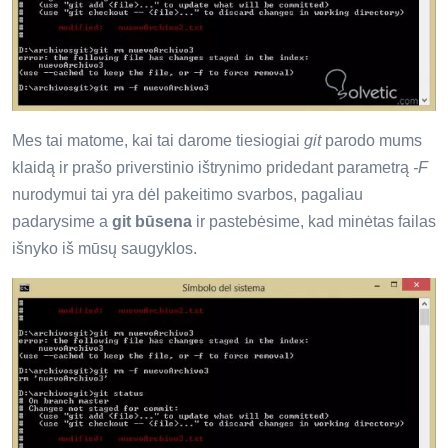
Mes tai matome, kai tai darome tiesiogiai
git
parodo mums
klaidą ir prašo priverstinio ištrynimo pridedant parametrą
-F
nurodymui tai yra dėl pakeitimo svarbos, pagaliau
padarysime a
git būsena
ir pastebėsime, kad minėtas failas
išnyko iš mūsų saugyklos.