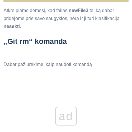
Atkreipiame dėmesį, kad failas
newFile3
to, ką dabar
pridėjome prie savo saugyklos, nėra ir ji turi klasifikaciją
nesekti
.
„Git rm“ komanda
Dabar pažiūrėkime, kaip naudoti komandą
ad