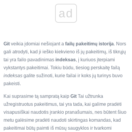
ad
Git
veikia įdomiai nešiojant a
failų pakeitimų istorija
. Nors
gali atrodyti, kad ji ieško kiekvieno iš jų pakeitimų, iš tikrųjų
tai yra failo pavadinimas
indeksas
, į kuriuos įterpiami
vykstantys pakeitimai. Tokiu būdu, tiesiog perskaitę failą
indeksas
galite sužinoti, kurie failai ir koks jų turinys buvo
pakeisti.
Kai suprasime tą sampratą kaip
Git
Tai užtrunka
užregistruotus pakeitimus, tai yra tada, kai galime pradėti
visapusiškai naudotis įrankio pranašumais, nes būtent šiuo
metu galėsime pradėti naudoti skirtingas komandas, kad
pakeitimai būtų paimti iš mūsų saugyklos ir tvarkomi