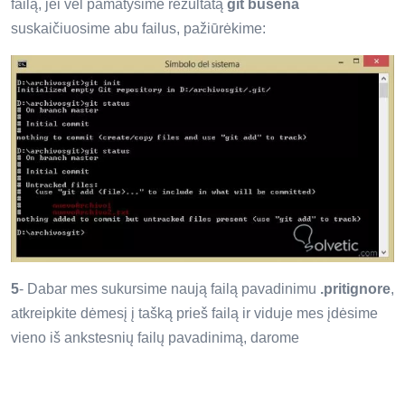
failą, jei vėl pamatysime rezultatą
git būsena
suskaičiuosime abu failus, pažiūrėkime:
5
- Dabar mes sukursime naują failą pavadinimu
.pritignore
,
atkreipkite dėmesį į tašką prieš failą ir viduje mes įdėsime
vieno iš ankstesnių failų pavadinimą, darome