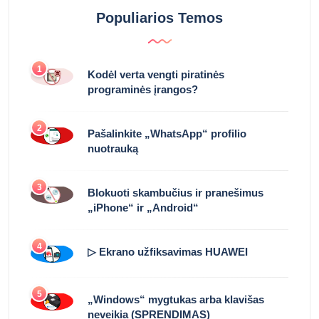
Populiarios Temos
1
Kodėl verta vengti piratinės
programinės įrangos?
2
Pašalinkite „WhatsApp“ profilio
nuotrauką
3
Blokuoti skambučius ir pranešimus
„iPhone“ ir „Android“
4
▷ Ekrano užfiksavimas HUAWEI
5
„Windows“ mygtukas arba klavišas
neveikia (SPRENDIMAS)