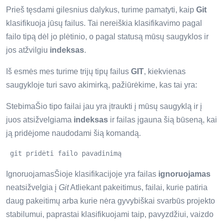
Prieš tęsdami gilesnius dalykus, turime pamatyti, kaip
Git
klasifikuoja jūsų failus. Tai nereiškia klasifikavimo pagal
failo tipą dėl jo plėtinio, o pagal statusą mūsų saugyklos ir
jos atžvilgiu
indeksas
.
Iš esmės mes turime trijų tipų failus
GIT
, kiekvienas
saugykloje turi savo akimirką, pažiūrėkime, kas tai yra:
StebimaŠio tipo failai jau yra įtraukti į mūsų saugyklą ir į
juos atsižvelgiama
indeksas
ir failas įgauna šią būseną, kai
ją pridėjome naudodami šią komandą.
 git pridėti failo pavadinimą
IgnoruojamasŠioje klasifikacijoje yra failas
ignoruojamas
neatsižvelgia į
Git
Atliekant pakeitimus, failai, kurie patiria
daug pakeitimų arba kurie nėra gyvybiškai svarbūs projekto
stabilumui, paprastai klasifikuojami taip, pavyzdžiui, vaizdo