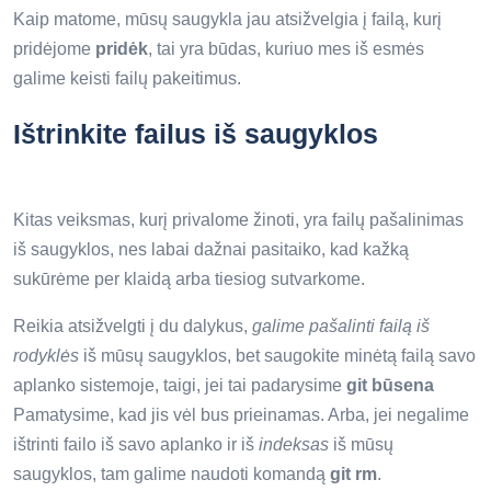
Kaip matome, mūsų saugykla jau atsižvelgia į failą, kurį
pridėjome
pridėk
, tai yra būdas, kuriuo mes iš esmės
galime keisti failų pakeitimus.
Ištrinkite failus iš saugyklos
Kitas veiksmas, kurį privalome žinoti, yra failų pašalinimas
iš saugyklos, nes labai dažnai pasitaiko, kad kažką
sukūrėme per klaidą arba tiesiog sutvarkome.
Reikia atsižvelgti į du dalykus,
galime pašalinti failą iš
rodyklės
iš mūsų saugyklos, bet saugokite minėtą failą savo
aplanko sistemoje, taigi, jei tai padarysime
git būsena
Pamatysime, kad jis vėl bus prieinamas. Arba, jei negalime
ištrinti failo iš savo aplanko ir iš
indeksas
iš mūsų
saugyklos, tam galime naudoti komandą
git rm
.