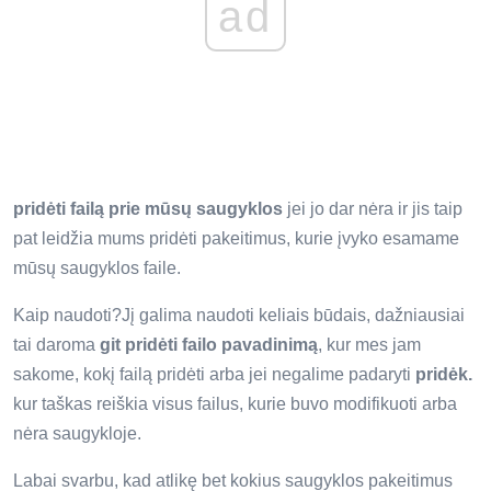
ad
pridėti failą prie mūsų saugyklos
jei jo dar nėra ir jis taip
pat leidžia mums pridėti pakeitimus, kurie įvyko esamame
mūsų saugyklos faile.
Kaip naudoti?Jį galima naudoti keliais būdais, dažniausiai
tai daroma
git pridėti failo pavadinimą
, kur mes jam
sakome, kokį failą pridėti arba jei negalime padaryti
pridėk.
kur taškas reiškia visus failus, kurie buvo modifikuoti arba
nėra saugykloje.
Labai svarbu, kad atlikę bet kokius saugyklos pakeitimus