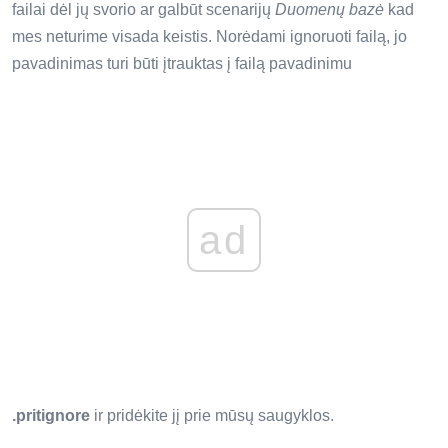
failai dėl jų svorio ar galbūt scenarijų
Duomenų bazė
kad
mes neturime visada keistis. Norėdami ignoruoti failą, jo
pavadinimas turi būti įtrauktas į failą pavadinimu
ad
.pritignore
ir pridėkite jį prie mūsų saugyklos.