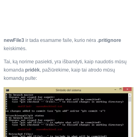
newFile3
ir tada esamame faile, kurio nėra
.pritignore
keiskimės.
Tai, ką norime pasiekti, yra išbandyti, kaip naudotis mūsų
komanda
pridėk
, pažiūrėkime, kaip tai atrodo mūsų
komandų pulte: