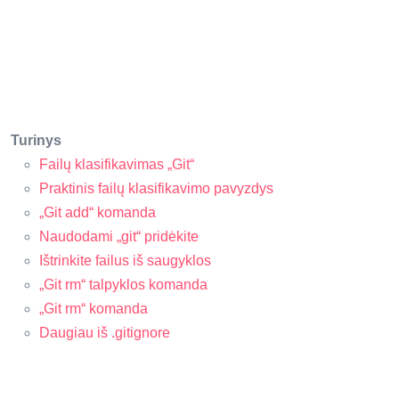
Turinys
Failų klasifikavimas „Git“
Praktinis failų klasifikavimo pavyzdys
„Git add“ komanda
Naudodami „git“ pridėkite
Ištrinkite failus iš saugyklos
„Git rm“ talpyklos komanda
„Git rm“ komanda
Daugiau iš .gitignore