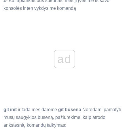
2
- Kai aplankas bus sukurtas, mes jį įvesime iš savo
konsolės ir ten vykdysime komandą
ad
git init
ir tada mes darome
git būsena
Norėdami pamatyti
mūsų saugyklos būseną, pažiūrėkime, kaip atrodo
ankstesnių komandų taikymas: