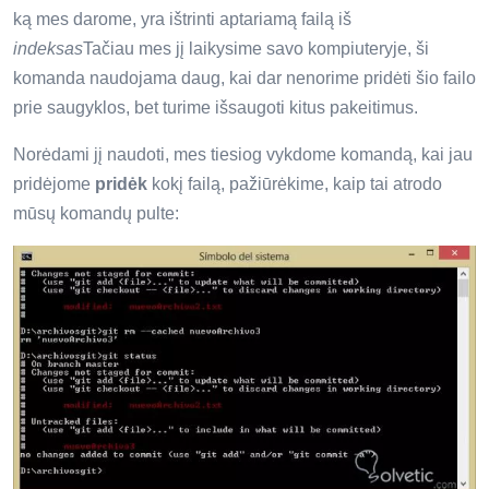
ką mes darome, yra ištrinti aptariamą failą iš
indeksas
Tačiau mes jį laikysime savo kompiuteryje, ši
komanda naudojama daug, kai dar nenorime pridėti šio failo
prie saugyklos, bet turime išsaugoti kitus pakeitimus.
Norėdami jį naudoti, mes tiesiog vykdome komandą, kai jau
pridėjome
pridėk
kokį failą, pažiūrėkime, kaip tai atrodo
mūsų komandų pulte: