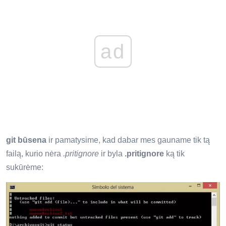
ad
git būsena
ir pamatysime, kad dabar mes gauname tik tą
failą, kurio nėra
.pritignore
ir byla
.pritignore
ką tik
sukūrėme: