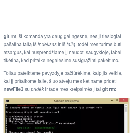
git rm
, ši komanda yra daug galingesnė, nes ji tiesiogiai
pašalina failą iš
indeksas
ir iš
failą
, todėl mes turime būti
atsargūs, kai nusprendžiame jį naudoti saugykloje, labai
tikėtina, kad pritaikę negalėsime susigrąžinti pakeitimo.
Toliau pateiktame pavyzdyje pažiūrėkime, kaip jis veikia,
kai jį pritaikome faile, šiuo atveju mes ketiname pridėti
newFile3
su
pridėk
ir tada mes kreipsimės į tai
git rm
: