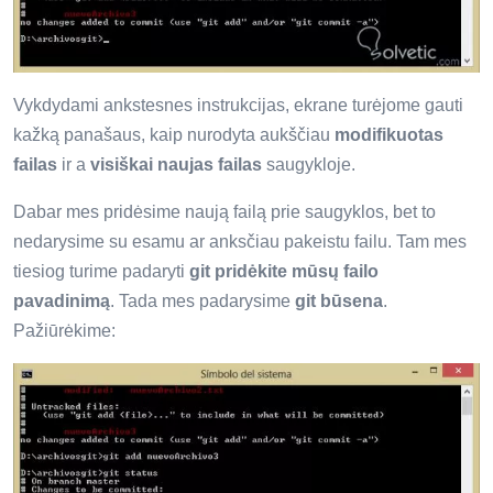
Vykdydami ankstesnes instrukcijas, ekrane turėjome gauti
kažką panašaus, kaip nurodyta aukščiau
modifikuotas
failas
ir a
visiškai naujas failas
saugykloje.
Dabar mes pridėsime naują failą prie saugyklos, bet to
nedarysime su esamu ar anksčiau pakeistu failu. Tam mes
tiesiog turime padaryti
git pridėkite mūsų failo
pavadinimą
. Tada mes padarysime
git būsena
.
Pažiūrėkime: