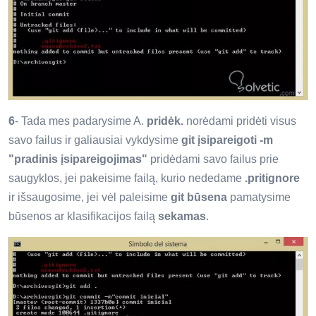
6
- Tada mes padarysime A.
pridėk.
norėdami pridėti visus
savo failus ir galiausiai vykdysime
git įsipareigoti -m
"pradinis įsipareigojimas"
pridėdami savo failus prie
saugyklos, jei pakeisime failą, kurio nededame
.pritignore
ir išsaugosime, jei vėl paleisime
git būsena
pamatysime
būsenos ar klasifikacijos failą
sekamas
.