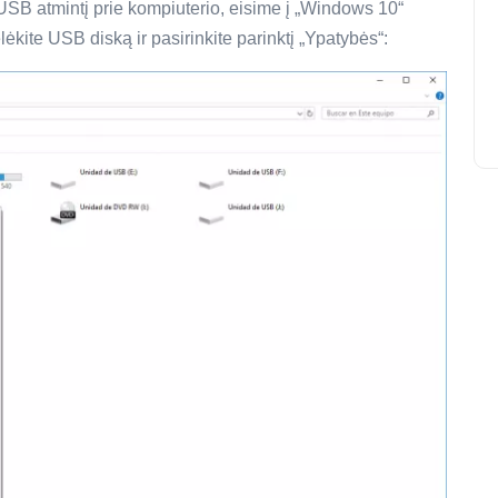
SB atmintį prie kompiuterio, eisime į „Windows 10“
ėkite USB diską ir pasirinkite parinktį „Ypatybės“: