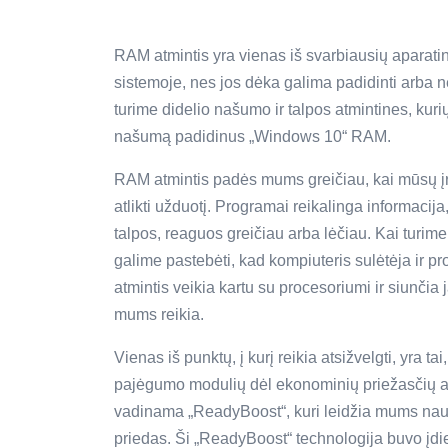
RAM atmintis yra vienas iš svarbiausių aparati
sistemoje, nes jos dėka galima padidinti arba ne
turime didelio našumo ir talpos atmintines, kuri
našumą padidinus „Windows 10“ RAM.
RAM atmintis padės mums greičiau, kai mūsų įra
atlikti užduotį. Programai reikalinga informacija
talpos, reaguos greičiau arba lėčiau. Kai tur
galime pastebėti, kad kompiuteris sulėtėja ir
atmintis veikia kartu su procesoriumi ir siunčia
mums reikia.
Vienas iš punktų, į kurį reikia atsižvelgti, yra 
pajėgumo modulių dėl ekonominių priežasčių ar
vadinama „ReadyBoost“, kuri leidžia mums nau
priedas. Ši „ReadyBoost“ technologija buvo įdi