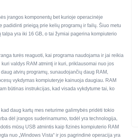
nės įrangos komponentų bet kurioje operacinėje
 padidinti prieigą prie kelių programų ir failų. Šiuo metu
ų talpa yra iki 16 GB, o tai žymiai pagerina kompiuterio
nga turės reaguoti, kai programa naudojama ir jai reikia
, kuri valdys RAM atmintį ir kuri, priklausomai nuo jos
ime daug atvirų programų, sunaudojančių daug RAM,
 procesų vykdymas kompiuteryje kainuoja daugiau. RAM
 jam būtinas instrukcijas, kad visada vykdytume tai, ko
tai, kad daug kartų mes neturime galimybės pridėti tokio
ba dėl įrangos suderinamumo, todėl yra technologija,
dotis mūsų USB atmintis kaip fizinės kompiuterio RAM
egta nuo „Windows Vista“ ir jos pagrindinė operacija yra