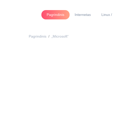
Pagrindinis
Internetas
Linux /
Pagrindinis
„Microsoft“