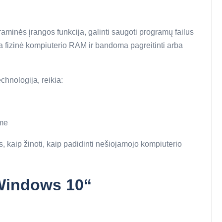
aminės įrangos funkcija, galinti saugoti programų failus
a fizinė kompiuterio RAM ir bandoma pagreitinti arba
hnologija, reikia:
ime
kaip žinoti, kaip padidinti nešiojamojo kompiuterio
Windows 10“