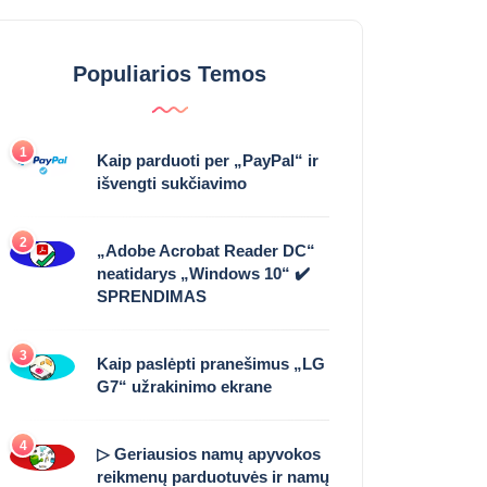
Populiarios Temos
1
Kaip parduoti per „PayPal“ ir
išvengti sukčiavimo
2
„Adobe Acrobat Reader DC“
neatidarys „Windows 10“ ✔️
SPRENDIMAS
3
Kaip paslėpti pranešimus „LG
G7“ užrakinimo ekrane
4
▷ Geriausios namų apyvokos
reikmenų parduotuvės ir namų