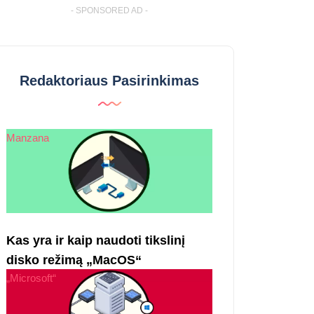
- SPONSORED AD -
Redaktoriaus Pasirinkimas
Manzana
Kas yra ir kaip naudoti tikslinį
disko režimą „MacOS“
„Microsoft“