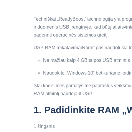
Techniškai „ReadyBoost“ technologija yra progr
ir duomenis USB įrenginyje, kad būtų atlaisvint
pagerinti operacinės sistemos greitį.
USB RAM reikalavimaiNorint pasinaudoti šia tec
Ne mažiau kaip 4 GB talpos USB atmintis
Naudokite „Windows 10“ bet kuriame leid
Štai kodėl mes pamatysime paprastus veiksmus, 
RAM atmintį naudojant USB.
1.
Padidinkite RAM „
1 žingsnis