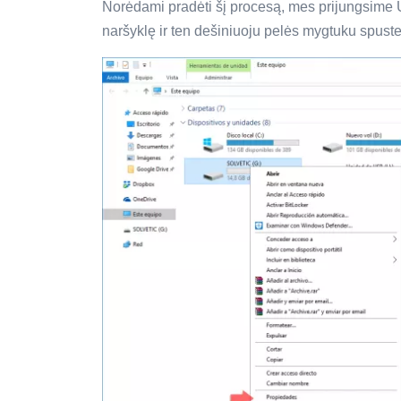
Norėdami pradėti šį procesą, mes prijungsime U
naršyklę ir ten dešiniuoju pelės mygtuku spustel