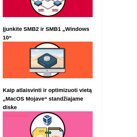
Įjunkite SMB2 ir SMB1 „Windows
10“
Manzana
Kaip atlaisvinti ir optimizuoti vietą
„MacOS Mojave“ standžiajame
diske
Virtualizacija