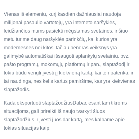
Vienas iš elementų, kurį kasdien dažniausiai naudoja
milijonai pasaulio vartotojų, yra interneto naršyklės,
leidžiančios mums pasiekti mėgstamas svetaines, ir šiuo
metu turime daug naršyklės parinkčių, kai kurios yra
modernesnės nei kitos, tačiau bendras veiksnys yra
galimybė automatiškai išsaugoti aplankytų svetainių, pvz.,
pašto programų, mokomųjų platformų ir pan., slaptažodį ir
tokiu būdu vengti įvesti jį kiekvieną kartą, kai ten patenka, ir
tai naudinga, nes kelis kartus pamiršime, kas yra kiekvienas
slaptažodis.
Kada eksportuoti slaptažodžiusDabar, esant tam tikroms
situacijoms, gali prireikti iš naujo tvarkyti šiuos
slaptažodžius ir įvesti juos dar kartą, mes kalbame apie
tokias situacijas kaip: