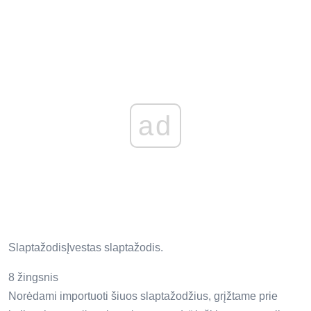
ad
SlaptažodisĮvestas slaptažodis.
8 žingsnis
Norėdami importuoti šiuos slaptažodžius, grįžtame prie