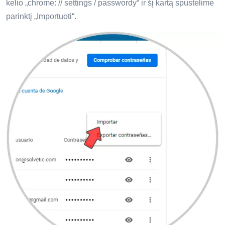
kelio „chrome: // settings / passwordy“ ir šį kartą spustelime
parinktį „Importuoti“.