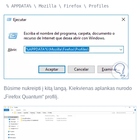
 % APPDATA% \ Mozilla \ Firefox \ Profiles 
Būsime nukreipti į kitą langą. Kiekvienas aplankas nurodo
„Firefox Quantum“ profilį.