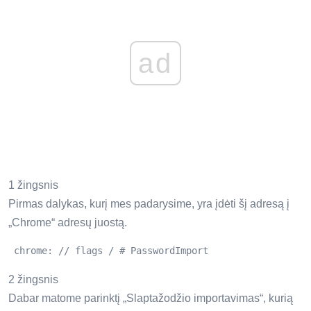
ad
1 žingsnis
Pirmas dalykas, kurį mes padarysime, yra įdėti šį adresą į
„Chrome“ adresų juostą.
 chrome: // flags / # PasswordImport 
2 žingsnis
Dabar matome parinktį „Slaptažodžio importavimas“, kurią