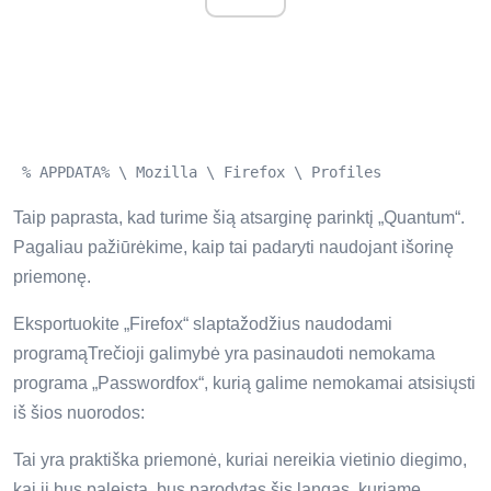
 % APPDATA% \ Mozilla \ Firefox \ Profiles 
Taip paprasta, kad turime šią atsarginę parinktį „Quantum“.
Pagaliau pažiūrėkime, kaip tai padaryti naudojant išorinę
priemonę.
Eksportuokite „Firefox“ slaptažodžius naudodami
programąTrečioji galimybė yra pasinaudoti nemokama
programa „Passwordfox“, kurią galime nemokamai atsisiųsti
iš šios nuorodos:
Tai yra praktiška priemonė, kuriai nereikia vietinio diegimo,
kai ji bus paleista, bus parodytas šis langas, kuriame