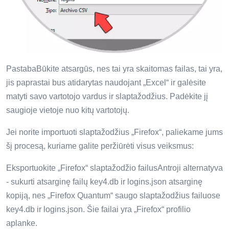
PastabaBūkite atsargūs, nes tai yra skaitomas failas, tai yra,
jis paprastai bus atidarytas naudojant „Excel“ ir galėsite
matyti savo vartotojo vardus ir slaptažodžius. Padėkite jį
saugioje vietoje nuo kitų vartotojų.
Jei norite importuoti slaptažodžius „Firefox“, paliekame jums
šį procesą, kuriame galite peržiūrėti visus veiksmus:
Eksportuokite „Firefox“ slaptažodžio failusAntroji alternatyva
- sukurti atsarginę failų key4.db ir logins.json atsarginę
kopiją, nes „Firefox Quantum“ saugo slaptažodžius failuose
key4.db ir logins.json. Šie failai yra „Firefox“ profilio
aplanke.