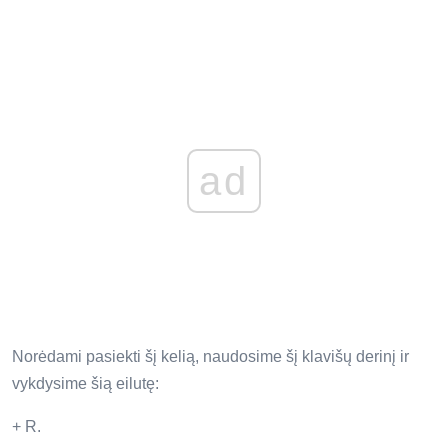
ad
Norėdami pasiekti šį kelią, naudosime šį klavišų derinį ir
vykdysime šią eilutę:
+ R.