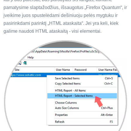
pamatysime slaptažodžius, išsaugotus „Firefox Quantum“, ir
įveikime juos spustelėdami dešiniuoju pelės mygtuku ir
pasirinkdami parinktį „HTML ataskaita“. Jei yra keli, kiek
galime naudoti HTML ataskaitą - visi elementai.