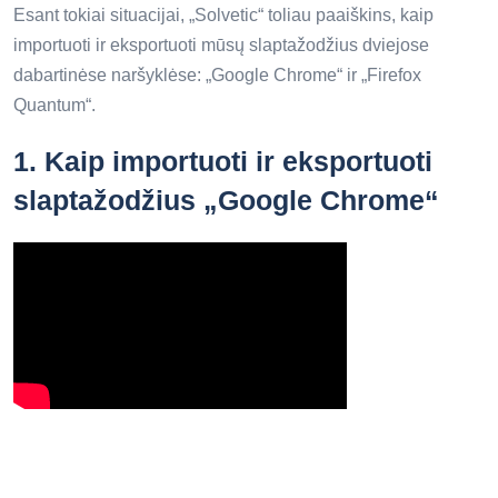
Esant tokiai situacijai, „Solvetic“ toliau paaiškins, kaip
importuoti ir eksportuoti mūsų slaptažodžius dviejose
dabartinėse naršyklėse: „Google Chrome“ ir „Firefox
Quantum“.
1.
Kaip importuoti ir eksportuoti
slaptažodžius „Google Chrome“