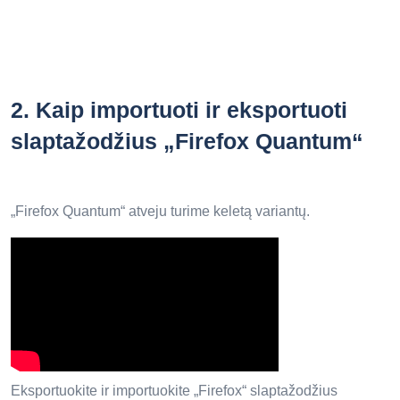
2.
Kaip importuoti ir eksportuoti
slaptažodžius „Firefox Quantum“
„Firefox Quantum“ atveju turime keletą variantų.
Eksportuokite ir importuokite „Firefox“ slaptažodžius