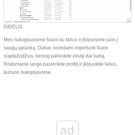
DIDELIS
Mes nukopijuosime šiuos du failus ir įklijuosime juos į
saugų aplanką. Dabar, norėdami importuoti šiuos
slaptažodžius, tiesiog paleiskite eilutę dar kartą.
Rodomame lange pasirinkite profilį ir įklijuokite failus,
kuriuos nukopijavome.
ad