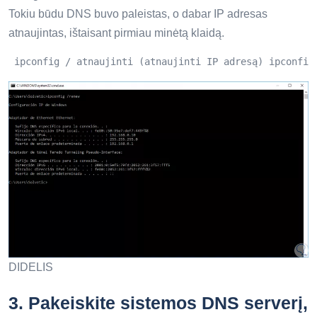
Tokiu būdu DNS buvo paleistas, o dabar IP adresas
atnaujintas, ištaisant pirmiau minėtą klaidą.
 ipconfig / atnaujinti (atnaujinti IP adresą) ipconfig
DIDELIS
3.
Pakeiskite sistemos DNS serverį,