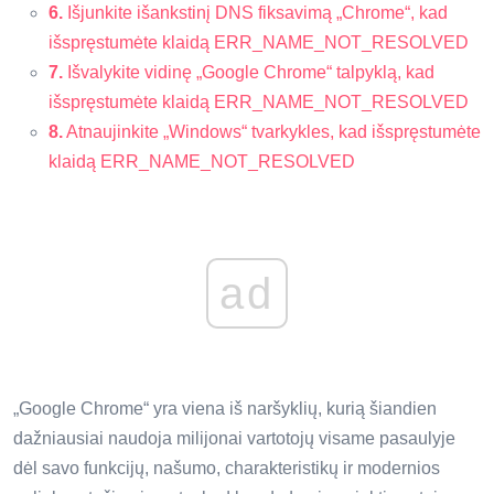
6.
Išjunkite išankstinį DNS fiksavimą „Chrome“, kad
išspręstumėte klaidą ERR_NAME_NOT_RESOLVED
7.
Išvalykite vidinę „Google Chrome“ talpyklą, kad
išspręstumėte klaidą ERR_NAME_NOT_RESOLVED
8.
Atnaujinkite „Windows“ tvarkykles, kad išspręstumėte
klaidą ERR_NAME_NOT_RESOLVED
ad
„Google Chrome“ yra viena iš naršyklių, kurią šiandien
dažniausiai naudoja milijonai vartotojų visame pasaulyje
dėl savo funkcijų, našumo, charakteristikų ir modernios