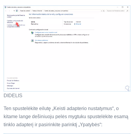
DIDELIS
Ten spustelėkite eilutę „Keisti adapterio nustatymus“, o
kitame lange dešiniuoju pelės mygtuku spustelėkite esamą
tinklo adapterį ir pasirinkite parinktį „Ypatybės“: