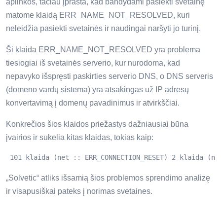
aplinkos, tačiau įprasta, kad bandydami pasiekti svetainę
matome klaidą ERR_NAME_NOT_RESOLVED, kuri
neleidžia pasiekti svetainės ir naudingai naršyti jo turinį.
Ši klaida ERR_NAME_NOT_RESOLVED yra problema
tiesiogiai iš svetainės serverio, kur nurodoma, kad
nepavyko išspręsti paskirties serverio DNS, o DNS serveris
(domeno vardų sistema) yra atsakingas už IP adresų
konvertavimą į domenų pavadinimus ir atvirkščiai.
Konkrečios šios klaidos priežastys dažniausiai būna
įvairios ir sukelia kitas klaidas, tokias kaip:
 101 klaida (net :: ERR_CONNECTION_RESET) 2 klaida (ne
„Solvetic“ atliks išsamią šios problemos sprendimo analizę
ir visapusiškai pateks į norimas svetaines.