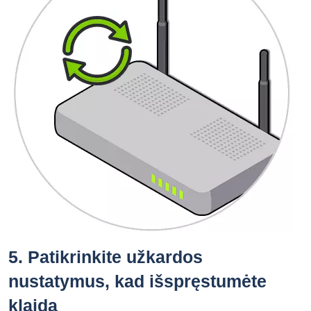
5.
Patikrinkite užkardos
nustatymus, kad išspręstumėte
klaidą