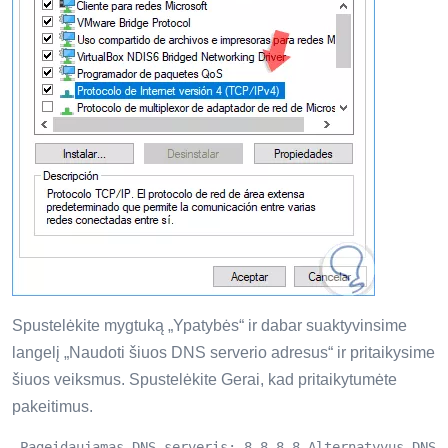
Spustelėkite mygtuką „Ypatybės“ ir dabar suaktyvinsime
langelį „Naudoti šiuos DNS serverio adresus“ ir pritaikysime
šiuos veiksmus. Spustelėkite Gerai, kad pritaikytumėte
pakeitimus.
 Pageidaujamas DNS serveris: 8.8.8.8 Alternatyvus DNS 