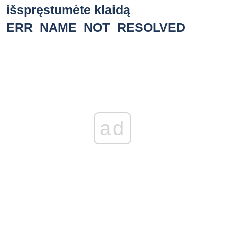
išspręstumėte klaidą
ERR_NAME_NOT_RESOLVED
ad