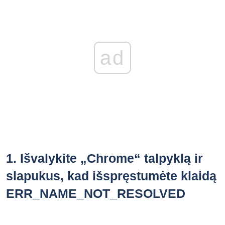
ad
1.
Išvalykite „Chrome“ talpyklą ir
slapukus, kad išspręstumėte klaidą
ERR_NAME_NOT_RESOLVED