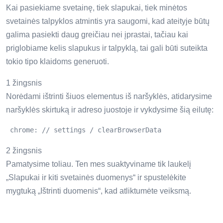
Kai pasiekiame svetainę, tiek slapukai, tiek minėtos
svetainės talpyklos atmintis yra saugomi, kad ateityje būtų
galima pasiekti daug greičiau nei įprastai, tačiau kai
priglobiame kelis slapukus ir talpyklą, tai gali būti suteikta
tokio tipo klaidoms generuoti.
1 žingsnis
Norėdami ištrinti šiuos elementus iš naršyklės, atidarysime
naršyklės skirtuką ir adreso juostoje ir vykdysime šią eilutę:
 chrome: // settings / clearBrowserData 
2 žingsnis
Pamatysime toliau. Ten mes suaktyviname tik laukelį
„Slapukai ir kiti svetainės duomenys“ ir spustelėkite
mygtuką „Ištrinti duomenis“, kad atliktumėte veiksmą.