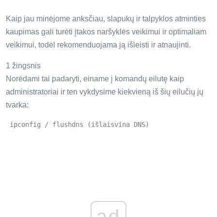
Kaip jau minėjome anksčiau, slapukų ir talpyklos atminties
kaupimas gali turėti įtakos naršyklės veikimui ir optimaliam
veikimui, todėl rekomenduojama ją išleisti ir atnaujinti.
1 žingsnis
Norėdami tai padaryti, einame į komandų eilutę kaip
administratoriai ir ten vykdysime kiekvieną iš šių eilučių jų
tvarka:
 ipconfig / flushdns (išlaisvina DNS) 
ad