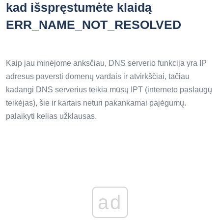
kad išspręstumėte klaidą
ERR_NAME_NOT_RESOLVED
Kaip jau minėjome anksčiau, DNS serverio funkcija yra IP
adresus paversti domenų vardais ir atvirkščiai, tačiau
kadangi DNS serverius teikia mūsų IPT (interneto paslaugų
teikėjas), šie ir kartais neturi pakankamai pajėgumų.
palaikyti kelias užklausas.
ad