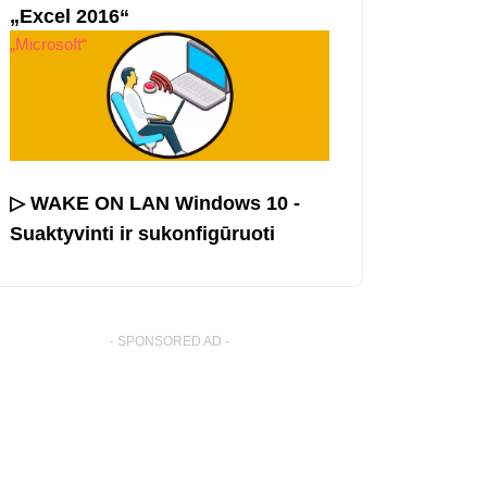
„Excel 2016“
„Microsoft“
▷ WAKE ON LAN Windows 10 -
Suaktyvinti ir sukonfigūruoti
- SPONSORED AD -