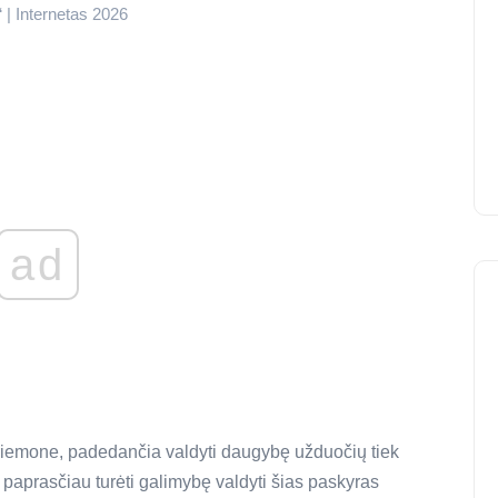
“ | Internetas 2026
ad
riemone, padedančia valdyti daugybę užduočių tiek
g paprasčiau turėti galimybę valdyti šias paskyras