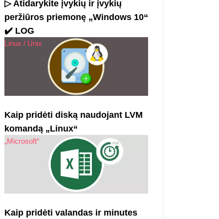
▷ Atidarykite įvykių ir įvykių
peržiūros priemonę „Windows 10“
✔️ LOG
Linux / Unix
Kaip pridėti diską naudojant LVM
komandą „Linux“
„Microsoft“
Kaip pridėti valandas ir minutes