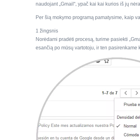
naudojant „Gmail“, ypač kai kai kurios iš jų nėra
Per šią mokymo programą pamatysime, kaip vald
1 žingsnis
Norėdami pradėti procesą, turime pasiekti „Gmai
esančią po mūsų vartotoju, ir ten pasirenkame k