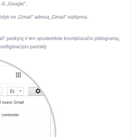
 iš „Google“.
yti ne „Gmail“ adresą „Gmail“ valdymui.
l“ paskyrą ir ten spustelėkite krumpliaračio piktogramą,
onfigūracijos parinktį: