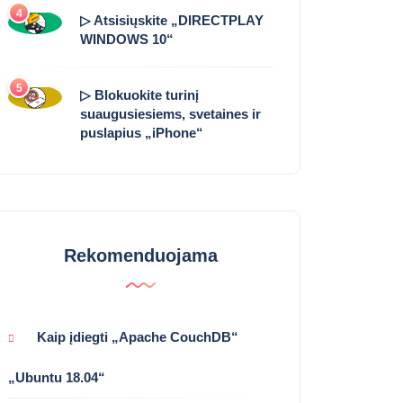
4
▷ Atsisiųskite „DIRECTPLAY
WINDOWS 10“
5
▷ Blokuokite turinį
suaugusiesiems, svetaines ir
puslapius „iPhone“
Rekomenduojama
Kaip įdiegti „Apache CouchDB“
„Ubuntu 18.04“