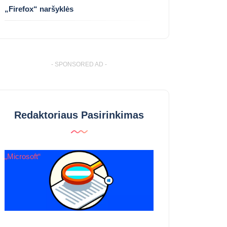
„Firefox“ naršyklės
- SPONSORED AD -
Redaktoriaus Pasirinkimas
„Microsoft“