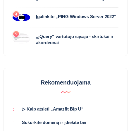
4
Įgalinkite „PING Windows Server 2022“
5
„jQuery“ vartotojo sąsaja - skirtukai ir
akordeonai
Rekomenduojama
▷ Kaip atsieti „Amazfit Bip U“
Sukurkite domeną ir įdiekite bei