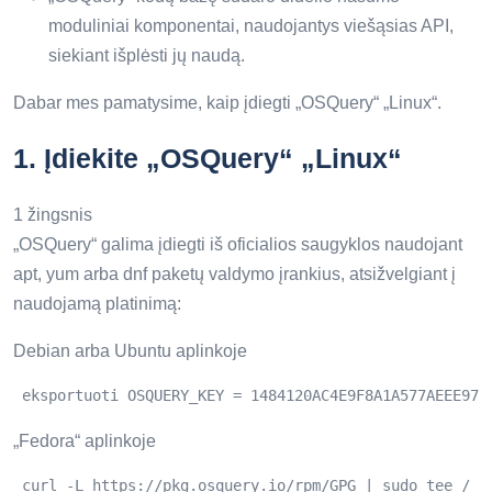
moduliniai komponentai, naudojantys viešąsias API,
siekiant išplėsti jų naudą.
Dabar mes pamatysime, kaip įdiegti „OSQuery“ „Linux“.
1.
Įdiekite „OSQuery“ „Linux“
1 žingsnis
„OSQuery“ galima įdiegti iš oficialios saugyklos naudojant
apt, yum arba dnf paketų valdymo įrankius, atsižvelgiant į
naudojamą platinimą:
Debian arba Ubuntu aplinkoje
 eksportuoti OSQUERY_KEY = 1484120AC4E9F8A1A577AEEE97A
„Fedora“ aplinkoje
 curl -L https://pkg.osquery.io/rpm/GPG | sudo tee / e