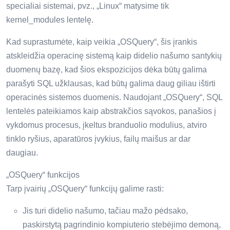
specialiai sistemai, pvz., „Linux“ matysime tik
kernel_modules lentelę.
Kad suprastumėte, kaip veikia „OSQuery“, šis įrankis
atskleidžia operacinę sistemą kaip didelio našumo santykių
duomenų bazę, kad šios ekspozicijos dėka būtų galima
parašyti SQL užklausas, kad būtų galima daug giliau ištirti
operacinės sistemos duomenis. Naudojant „OSQuery“, SQL
lentelės pateikiamos kaip abstrakčios sąvokos, panašios į
vykdomus procesus, įkeltus branduolio modulius, atviro
tinklo ryšius, aparatūros įvykius, failų maišus ar dar
daugiau.
„OSQuery“ funkcijos
Tarp įvairių „OSQuery“ funkcijų galime rasti:
Jis turi didelio našumo, tačiau mažo pėdsako,
paskirstytą pagrindinio kompiuterio stebėjimo demoną,