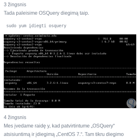
3 žingsnis
Tada paleisime OSQuery diegimą taip.
 sudo yum įdiegti osquery 
4 žingsnis
Mes įvedame raidę y, kad patvirtintume „OSQuery“
atsisiuntimą ir įdiegimą „CentOS 7.“. Tam tikru diegimo