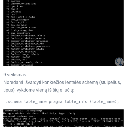
9 veiksmas
Norėdami išvardyti konkrečios lentelės schemą (stulpelius,
tipus), vykdome vieną iš šių eilučių:
 .schema table_name pragma table_info (table_name);