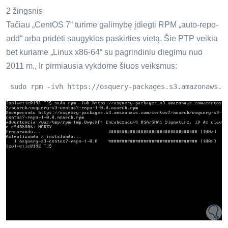
2 žingsnis
Tačiau „CentOS 7“ turime galimybę įdiegti RPM „auto-repo-
add“ arba pridėti saugyklos paskirties vietą. Šie PTP veikia
bet kuriame „Linux x86-64“ su pagrindiniu diegimu nuo
2011 m., Ir pirmiausia vykdome šiuos veiksmus:
 sudo rpm -ivh https://osquery-packages.s3.amazonaws.c