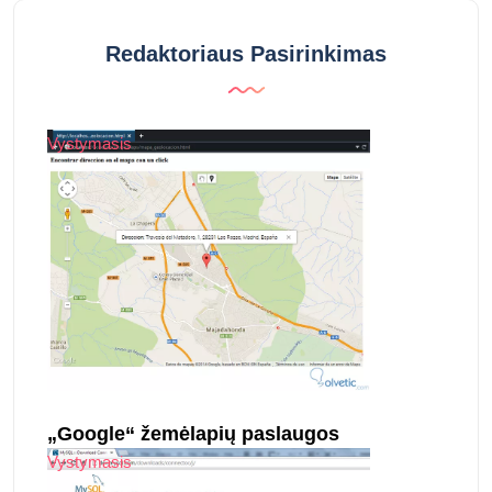
Redaktoriaus Pasirinkimas
Vystymasis
„Google“ žemėlapių paslaugos
Vystymasis