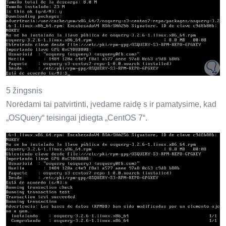
5 žingsnis
Norėdami tai patvirtinti, įvedame raidę s ir pamatysime, kad
„OSQuery“ teisingai įdiegta „CentOS 7“.