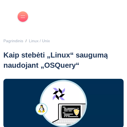
Pagrindinis
Linux / Unix
Kaip stebėti „Linux“ saugumą
naudojant „OSQuery“