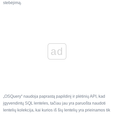
stebėjimą.
ad
„OSQuery“ naudoja paprastą papildinį ir plėtinių API, kad
įgyvendintų SQL lenteles, tačiau jau yra paruošta naudoti
lentelių kolekcija, kai kurios iš šių lentelių yra prieinamos tik