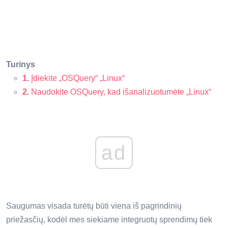
Turinys
1.
Įdiekite „OSQuery“ „Linux“
2.
Naudokite OSQuery, kad išanalizuotumėte „Linux“
ad
Saugumas visada turėtų būti viena iš pagrindinių
priežasčių, kodėl mes siekiame integruotų sprendimų tiek