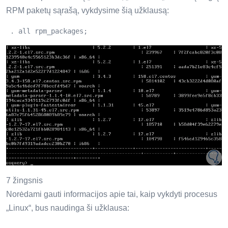
RPM paketų sąrašą, vykdysime šią užklausą:
 . all rpm_packages;
7 žingsnis
Norėdami gauti informacijos apie tai, kaip vykdyti procesus
„Linux“, bus naudinga ši užklausa: