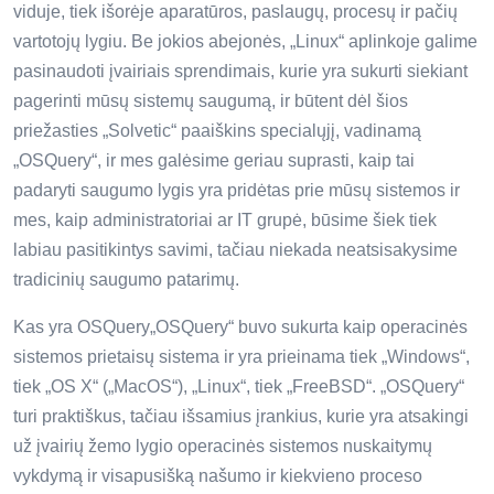
viduje, tiek išorėje aparatūros, paslaugų, procesų ir pačių
vartotojų lygiu. Be jokios abejonės, „Linux“ aplinkoje galime
pasinaudoti įvairiais sprendimais, kurie yra sukurti siekiant
pagerinti mūsų sistemų saugumą, ir būtent dėl ​​šios
priežasties „Solvetic“ paaiškins specialųjį, vadinamą
„OSQuery“, ir mes galėsime geriau suprasti, kaip tai
padaryti saugumo lygis yra pridėtas prie mūsų sistemos ir
mes, kaip administratoriai ar IT grupė, būsime šiek tiek
labiau pasitikintys savimi, tačiau niekada neatsisakysime
tradicinių saugumo patarimų.
Kas yra OSQuery„OSQuery“ buvo sukurta kaip operacinės
sistemos prietaisų sistema ir yra prieinama tiek „Windows“,
tiek „OS X“ („MacOS“), „Linux“, tiek „FreeBSD“. „OSQuery“
turi praktiškus, tačiau išsamius įrankius, kurie yra atsakingi
už įvairių žemo lygio operacinės sistemos nuskaitymų
vykdymą ir visapusišką našumo ir kiekvieno proceso