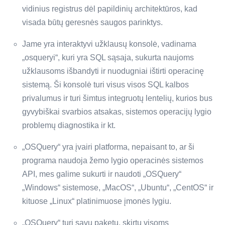
vidinius registrus dėl papildinių architektūros, kad
visada būtų geresnės saugos parinktys.
Jame yra interaktyvi užklausų konsolė, vadinama
„osqueryi“, kuri yra SQL sąsaja, sukurta naujoms
užklausoms išbandyti ir nuodugniai ištirti operacinę
sistemą. Ši konsolė turi visus visos SQL kalbos
privalumus ir turi šimtus integruotų lentelių, kurios bus
gyvybiškai svarbios atsakas, sistemos operacijų lygio
problemų diagnostika ir kt.
„OSQuery“ yra įvairi platforma, nepaisant to, ar ši
programa naudoja žemo lygio operacinės sistemos
API, mes galime sukurti ir naudoti „OSQuery“
„Windows“ sistemose, „MacOS“, „Ubuntu“, „CentOS“ ir
kituose „Linux“ platinimuose įmonės lygiu.
„OSQuery“ turi savų paketų, skirtų visoms