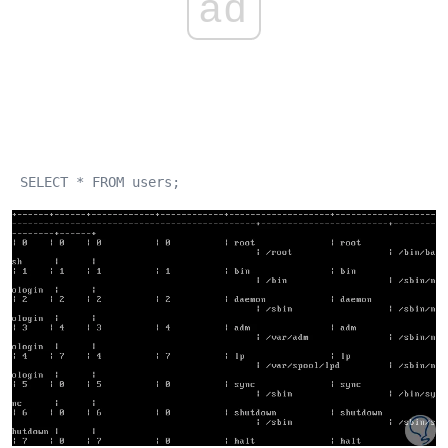
ad
 SELECT * FROM users; 