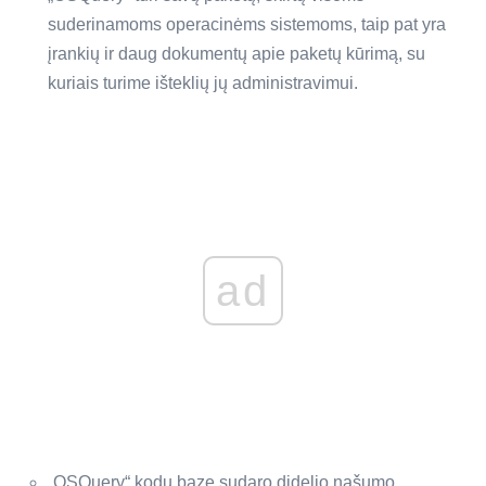
suderinamoms operacinėms sistemoms, taip pat yra
įrankių ir daug dokumentų apie paketų kūrimą, su
kuriais turime išteklių jų administravimui.
ad
„OSQuery“ kodų bazę sudaro didelio našumo