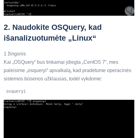
2.
Naudokite OSQuery, kad
išanalizuotumėte „Linux“
1 žingsnis
Kai „OSQuery“ bus tinkamai įdiegta „CentOS 7“, mes
paleisime „osqueryi“ apvalkalą, kad pradėtume operacinės
sistemos būsenos užklausas, todėl vykdome:
 osqueryi 