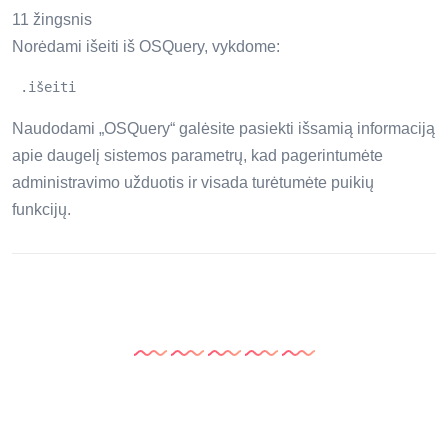
11 žingsnis
Norėdami išeiti iš OSQuery, vykdome:
 .išeiti 
Naudodami „OSQuery“ galėsite pasiekti išsamią informaciją
apie daugelį sistemos parametrų, kad pagerintumėte
administravimo užduotis ir visada turėtumėte puikių
funkcijų.