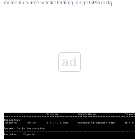
momentu turime suteikti leidimą įdiegti GPG raktą:
ad