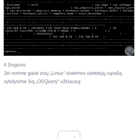
4 žingsnis
Jei norime gauti visų „Linux“ sistemos vartotojų sąrašą,
vykdysime šią „OSQuery“ užklausą: