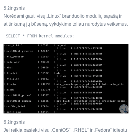
5 žingsnis
Norėdami gauti visų „Linux“ branduolio modulių sąrašą ir
atitinkamą jų būseną, vykdykime toliau nurodytus veiksmus.
 SELECT * FROM kernel_modules; 
6 žingsnis
Jei reikia pasiekti visų „CentOS“, „RHEL“ ir „Fedora“ įdiegtų