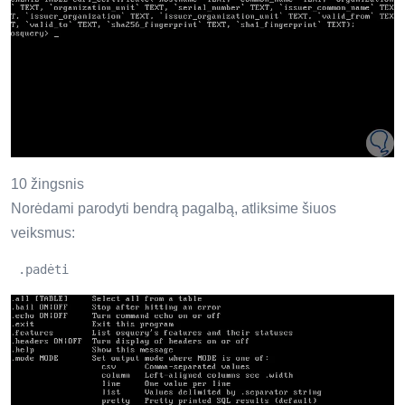
10 žingsnis
Norėdami parodyti bendrą pagalbą, atliksime šiuos
veiksmus:
 .padėti 