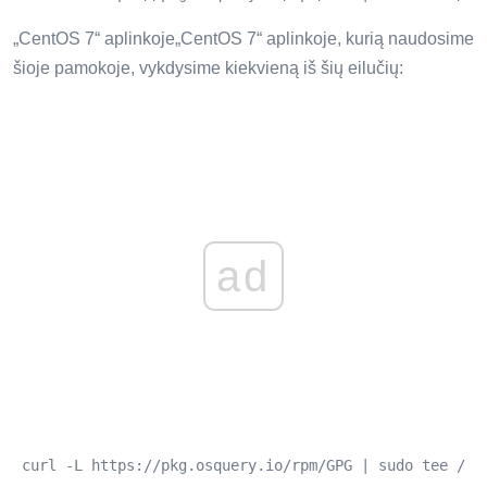
„CentOS 7“ aplinkoje„CentOS 7“ aplinkoje, kurią naudosime
šioje pamokoje, vykdysime kiekvieną iš šių eilučių:
ad
 curl -L https://pkg.osquery.io/rpm/GPG | sudo tee / e