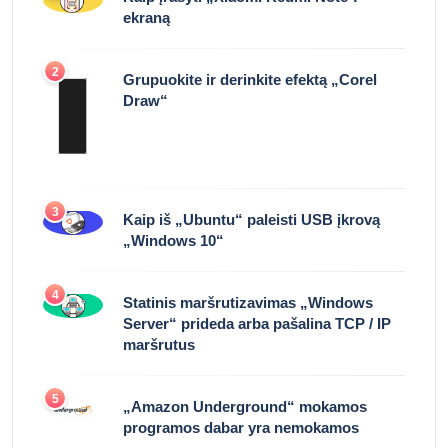
ekraną
2
Grupuokite ir derinkite efektą „Corel
Draw“
3
Kaip iš „Ubuntu“ paleisti USB įkrovą
„Windows 10“
4
Statinis maršrutizavimas „Windows
Server“ prideda arba pašalina TCP / IP
maršrutus
5
„Amazon Underground“ mokamos
programos dabar yra nemokamos