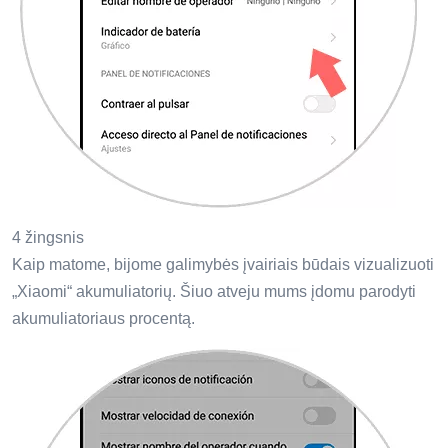
4 žingsnis
Kaip matome, bijome galimybės įvairiais būdais vizualizuoti
„Xiaomi“ akumuliatorių. Šiuo atveju mums įdomu parodyti
akumuliatoriaus procentą.