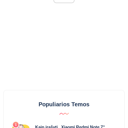
Populiarios Temos
1
Kaip įrašyti „Xiaomi Redmi Note 7“