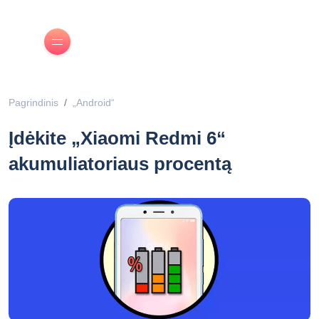
Pagrindinis
„Android“
Įdėkite „Xiaomi Redmi 6“
akumuliatoriaus procentą