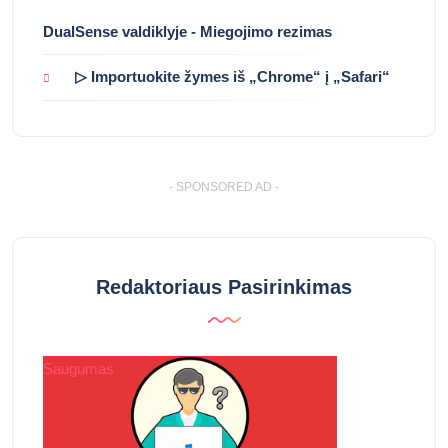
DualSense valdiklyje - Miegojimo rezimas
▷ Importuokite žymes iš „Chrome“ į „Safari“
- SPONSORED AD -
Redaktoriaus Pasirinkimas
Saugumas