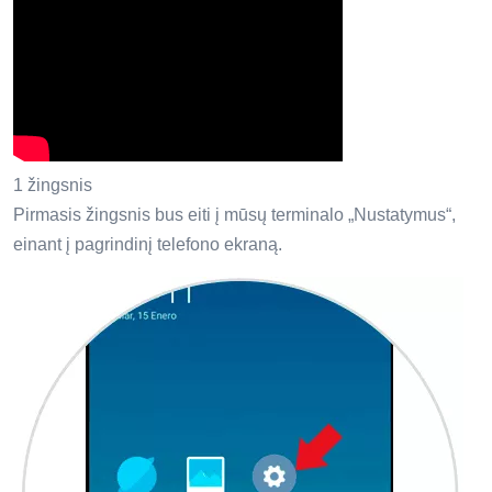
1 žingsnis
Pirmasis žingsnis bus eiti į mūsų terminalo „Nustatymus“,
einant į pagrindinį telefono ekraną.