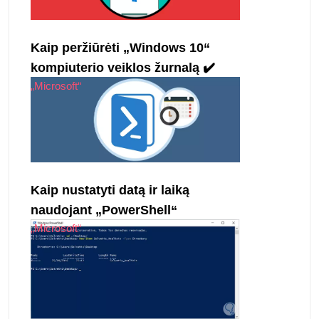
Kaip peržiūrėti „Windows 10“
kompiuterio veiklos žurnalą ✔️
„Microsoft“
Kaip nustatyti datą ir laiką
naudojant „PowerShell“
„Microsoft“