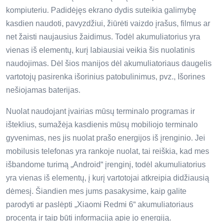
kompiuteriu. Padidėjęs ekrano dydis suteikia galimybę
kasdien naudoti, pavyzdžiui, žiūrėti vaizdo įrašus, filmus ar
net žaisti naujausius žaidimus. Todėl akumuliatorius yra
vienas iš elementų, kurį labiausiai veikia šis nuolatinis
naudojimas. Dėl šios manijos dėl akumuliatoriaus daugelis
vartotojų pasirenka išorinius patobulinimus, pvz., Išorines
nešiojamas baterijas.
Nuolat naudojant įvairias mūsų terminalo programas ir
išteklius, sumažėja kasdienis mūsų mobiliojo terminalo
gyvenimas, nes jis nuolat prašo energijos iš įrenginio. Jei
mobilusis telefonas yra rankoje nuolat, tai reiškia, kad mes
išbandome turimą „Android“ įrenginį, todėl akumuliatorius
yra vienas iš elementų, į kurį vartotojai atkreipia didžiausią
dėmesį. Šiandien mes jums pasakysime, kaip galite
parodyti ar paslėpti „Xiaomi Redmi 6“ akumuliatoriaus
procentą ir taip būti informacija apie jo energiją.