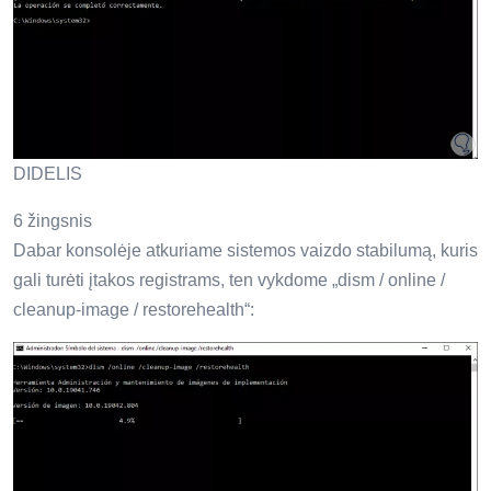
DIDELIS
6 žingsnis
Dabar konsolėje atkuriame sistemos vaizdo stabilumą, kuris
gali turėti įtakos registrams, ten vykdome „dism / online /
cleanup-image / restorehealth“: