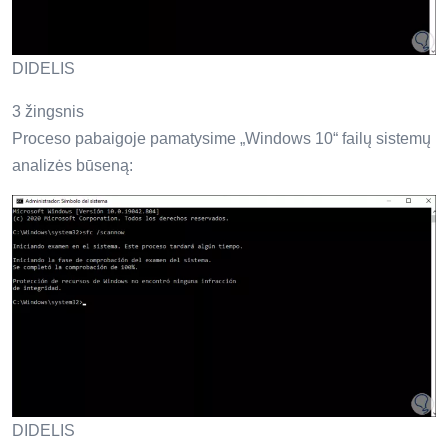
DIDELIS
3 žingsnis
Proceso pabaigoje pamatysime „Windows 10“ failų sistemų
analizės būseną:
DIDELIS