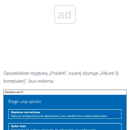
ad
Spustelėkite mygtuką „Pradėti“, esantį skyriuje „Atkurti šį
kompiuterį“, bus rodoma: