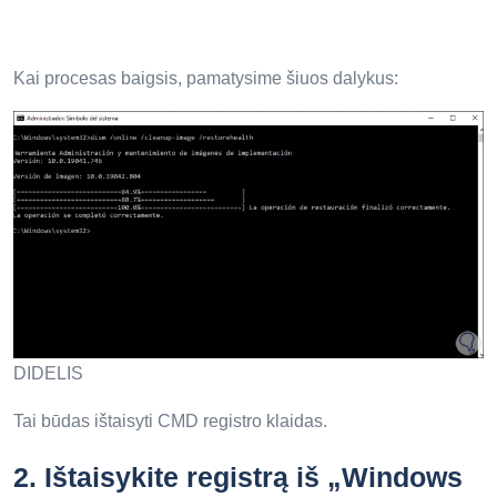
Kai procesas baigsis, pamatysime šiuos dalykus:
DIDELIS
Tai būdas ištaisyti CMD registro klaidas.
2.
Ištaisykite registrą iš „Windows