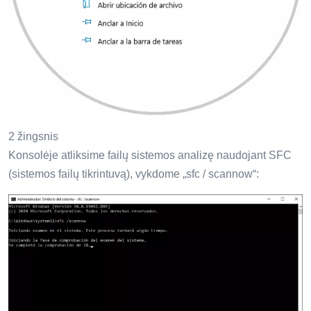
2 žingsnis
Konsolėje atliksime failų sistemos analizę naudojant SFC
(sistemos failų tikrintuvą), vykdome „sfc / scannow“: