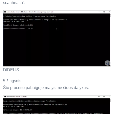
scanhealth“:
DIDELIS
5 žingsnis
Šio proceso pabaigoje matysime šiuos dalykus: