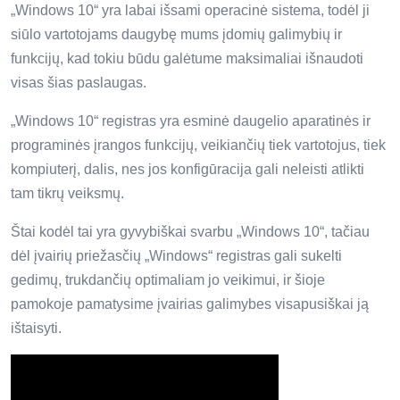
„Windows 10“ yra labai išsami operacinė sistema, todėl ji
siūlo vartotojams daugybę mums įdomių galimybių ir
funkcijų, kad tokiu būdu galėtume maksimaliai išnaudoti
visas šias paslaugas.
„Windows 10“ registras yra esminė daugelio aparatinės ir
programinės įrangos funkcijų, veikiančių tiek vartotojus, tiek
kompiuterį, dalis, nes jos konfigūracija gali neleisti atlikti
tam tikrų veiksmų.
Štai kodėl tai yra gyvybiškai svarbu „Windows 10“, tačiau
dėl įvairių priežasčių „Windows“ registras gali sukelti
gedimų, trukdančių optimaliam jo veikimui, ir šioje
pamokoje pamatysime įvairias galimybes visapusiškai ją
ištaisyti.