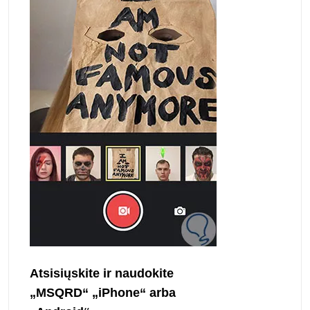
Atsisiųskite ir naudokite
„MSQRD“ „iPhone“ arba