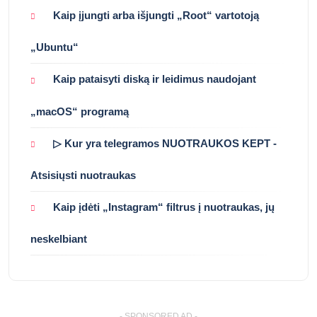
Kaip įjungti arba išjungti „Root“ vartotoją
„Ubuntu“
Kaip pataisyti diską ir leidimus naudojant
„macOS“ programą
▷ Kur yra telegramos NUOTRAUKOS KEPT -
Atsisiųsti nuotraukas
Kaip įdėti „Instagram“ filtrus į nuotraukas, jų
neskelbiant
- SPONSORED AD -