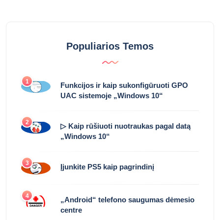
Populiarios Temos
1
Funkcijos ir kaip sukonfigūruoti GPO
UAC sistemoje „Windows 10“
2
▷ Kaip rūšiuoti nuotraukas pagal datą
„Windows 10“
3
Įjunkite PS5 kaip pagrindinį
4
„Android“ telefono saugumas dėmesio
centre