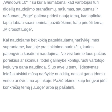
„Windows 10“ ir su kuria numatoma, kad vartotojas turi
didelių naudojimo pranašumų. našumas, saugumas ir
našumas, „Edge“ galima pridėti naują temą, kad aplinka
taptų labiau suasmeninta, pažiūrėkime, kaip pridėti temą
„Microsoft Edge“.
Kai naudojame bet kokią pageidaujamą naršyklę, mes
suprantame, kad joje yra tinkinimo parinkčių, kurios
palengvina kasdienį naudojimą. Ne visi turime tuos pačius
poreikius ar skonius, todėl galimybė konfigūruoti vartotojo
lygiu yra gana naudinga. Šiuo atveju temų išdėstymas
leidžia atskirti mūsų naršyklę nuo kitų, nes tai gana įdomu
verslo ar švietimo aplinkoje. Pažiūrėkime, kaip lengvai įdėti
konkrečią temą į „Edge“ arba ją pašalinti.