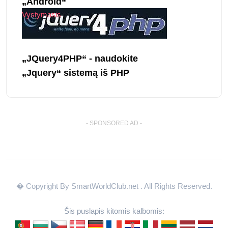
„Android“
Vystymasis
„JQuery4PHP“ - naudokite
„Jquery“ sistemą iš PHP
- SPONSORED AD -
� Copyright By SmartWorldClub.net
. All Rights Reserved.
Šis puslapis kitomis kalbomis: