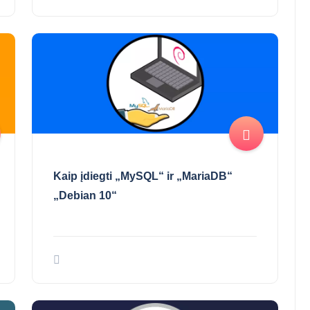
Kaip įdiegti „MySQL“ ir „MariaDB“
„Debian 10“