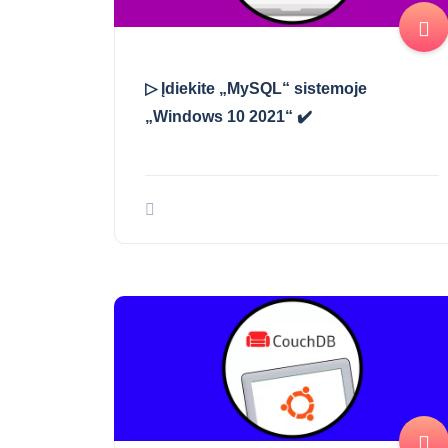
▷ Įdiekite „MySQL“ sistemoje
„Windows 10 2021“ ✔️