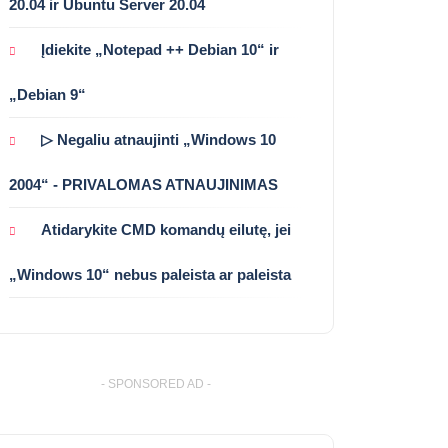
20.04 ir Ubuntu Server 20.04
Įdiekite „Notepad ++ Debian 10“ ir
„Debian 9“
▷ Negaliu atnaujinti „Windows 10
2004“ - PRIVALOMAS ATNAUJINIMAS
Atidarykite CMD komandų eilutę, jei
„Windows 10“ nebus paleista ar paleista
- SPONSORED AD -