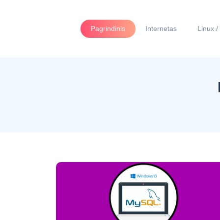
Pagrindinis
Internetas
Linux /