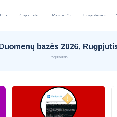
 Unix
Programėlė
„Microsoft“
Kompiuteriai
Duomenų bazės 2026, Rugpjūti
Pagrindinis