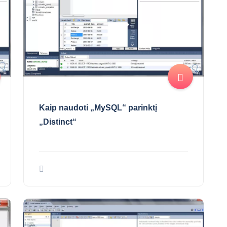
Kaip naudoti „MySQL“ parinktį
„Distinct“