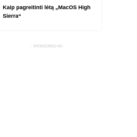
Kaip pagreitinti lėtą „MacOS High
Sierra“
- SPONSORED AD -