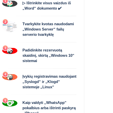
1
▷ Ištrinkite visus vaizdus iš
„Word“ dokumento ✔️
2
Tvarkykite kvotas naudodami
„Windows Server“ failų
serverio tvarkyklę
3
Padidinkite rezervuotą
skaidinį, skirtą „Windows 10“
sistemai
4
Įvykių registravimas naudojant
„Syslogd“ ir „Klogd“
sistemoje „Linux“
5
Kaip valdyti „WhatsApp“
pokalbius arba ištrinti paskyrą