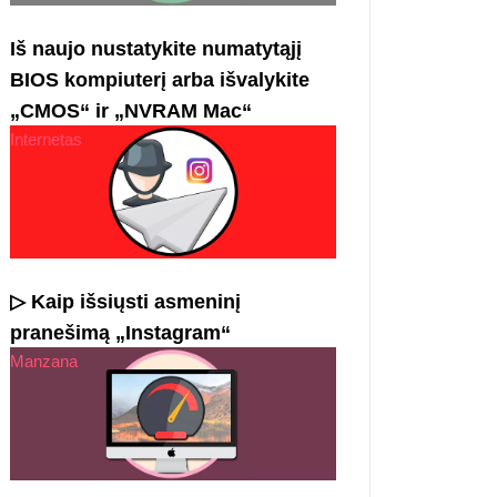
Iš naujo nustatykite numatytąjį
BIOS kompiuterį arba išvalykite
„CMOS“ ir „NVRAM Mac“
Internetas
▷ Kaip išsiųsti asmeninį
pranešimą „Instagram“
Manzana