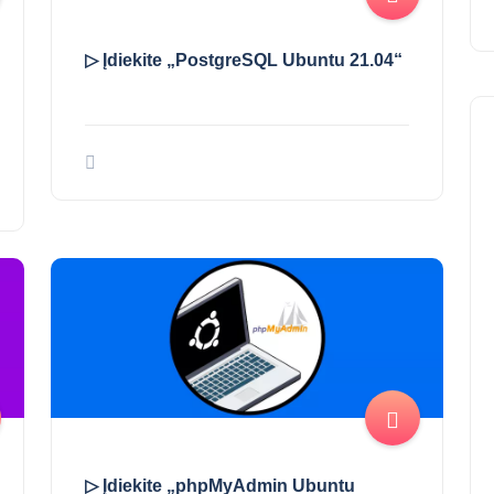
▷ Įdiekite „PostgreSQL Ubuntu 21.04“
▷ Įdiekite „phpMyAdmin Ubuntu