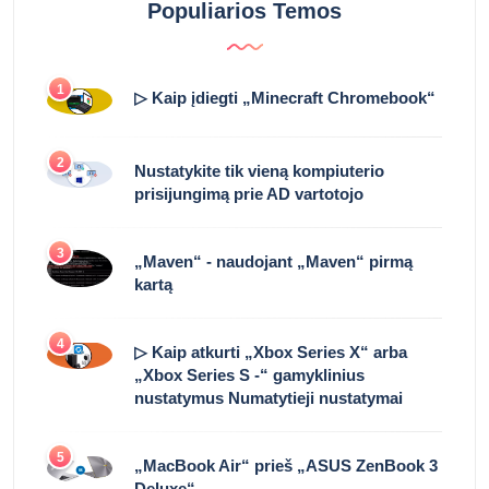
Populiarios Temos
1
▷ Kaip įdiegti „Minecraft Chromebook“
2
Nustatykite tik vieną kompiuterio
prisijungimą prie AD vartotojo
3
„Maven“ - naudojant „Maven“ pirmą
kartą
4
▷ Kaip atkurti „Xbox Series X“ arba
„Xbox Series S -“ gamyklinius
nustatymus Numatytieji nustatymai
5
„MacBook Air“ prieš „ASUS ZenBook 3
Deluxe“