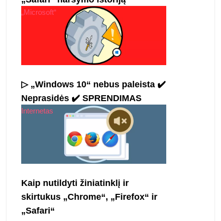
„Microsoft“
▷ „Windows 10“ nebus paleista ✔️
Neprasidės ✔️ SPRENDIMAS
Internetas
Kaip nutildyti žiniatinklį ir
skirtukus „Chrome“, „Firefox“ ir
„Safari“