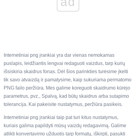
ad
Internetiniai png įrankiai yra dar vienas nemokamas
puslapis, leidžiantis lengvai redaguoti vaizdus, ​​tarp kurių
išsiskiria skaidrus fonas. Dėl šios parinkties turėsime įkelti
tik savo atvaizdą ir pamatysime, kaip sukuriama permatomo
PNG failo peržiūra. Mes galime koreguoti skaidrumo kūrėjo
parametrus, pvz., Spalvą, kad būtų skaidrus arba sutapimo
tolerancija. Kai pakeisite nustatymus, peržiūra pasikeis.
Internetiniai png įrankiai taip pat turi kitus nustatymus,
kuriais galima papildyti mūsų vaizdų redagavimą. Galime
atlikti konvertavimo užduotis tarp formatų, iškirpti, pasukti