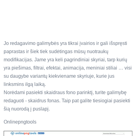
Jo redagavimo galimybės yra tikrai įvairios ir gali išspręsti
paprastas ir šiek tiek sudėtingas mūsų nuotraukų
modifikacijas. Jame yra keli pagrindiniai skyriai, tarp kurių
yra piešimas, filtrai, efektai, animacija, meniniai stiliai … visi
su daugybe variantų kiekviename skyriuje, kurie jus
linksmins ilgą laiką.
Norėdami pasiekti skaidraus fono parinktį, turite galimybę
redaguoti - skaidrus fonas. Taip pat galite tiesiogiai pasiekti
šią nuorodą į puslapį.
Onlinepngtools