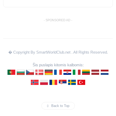
- SPONSORED AD -
� Copyright By SmartWorldClub.net
. All Rights Reserved.
Šis puslapis kitomis kalbomis:
Back to Top