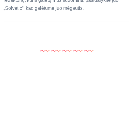
redaktorių, kuris galėtų mus sudominti, pasidalykite juo
„Solvetic“, kad galėtume juo mėgautis.