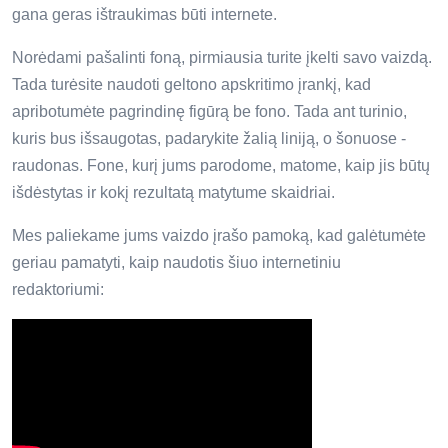
gana geras ištraukimas būti internete.
Norėdami pašalinti foną, pirmiausia turite įkelti savo vaizdą.
Tada turėsite naudoti geltono apskritimo įrankį, kad
apribotumėte pagrindinę figūrą be fono. Tada ant turinio,
kuris bus išsaugotas, padarykite žalią liniją, o šonuose -
raudonas. Fone, kurį jums parodome, matome, kaip jis būtų
išdėstytas ir kokį rezultatą matytume skaidriai.
Mes paliekame jums vaizdo įrašo pamoką, kad galėtumėte
geriau pamatyti, kaip naudotis šiuo internetiniu
redaktoriumi: