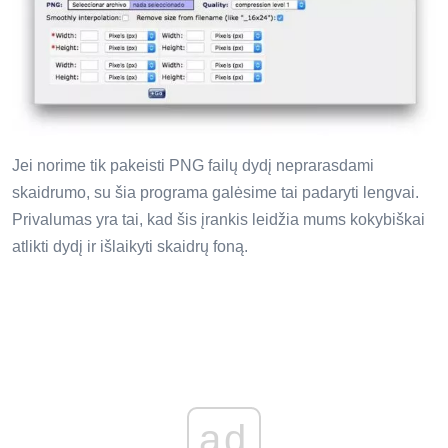
Jei norime tik pakeisti PNG failų dydį neprarasdami
skaidrumo, su šia programa galėsime tai padaryti lengvai.
Privalumas yra tai, kad šis įrankis leidžia mums kokybiškai
atlikti dydį ir išlaikyti skaidrų foną.
ad