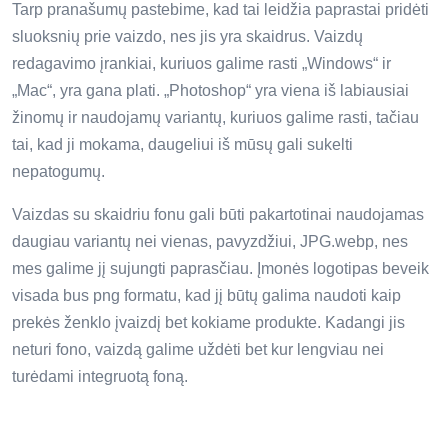
Tarp pranašumų pastebime, kad tai leidžia paprastai pridėti
sluoksnių prie vaizdo, nes jis yra skaidrus. Vaizdų
redagavimo įrankiai, kuriuos galime rasti „Windows“ ir
„Mac“, yra gana plati. „Photoshop“ yra viena iš labiausiai
žinomų ir naudojamų variantų, kuriuos galime rasti, tačiau
tai, kad ji mokama, daugeliui iš mūsų gali sukelti
nepatogumų.
Vaizdas su skaidriu fonu gali būti pakartotinai naudojamas
daugiau variantų nei vienas, pavyzdžiui, JPG.webp, nes
mes galime jį sujungti paprasčiau. Įmonės logotipas beveik
visada bus png formatu, kad jį būtų galima naudoti kaip
prekės ženklo įvaizdį bet kokiame produkte. Kadangi jis
neturi fono, vaizdą galime uždėti bet kur lengviau nei
turėdami integruotą foną.