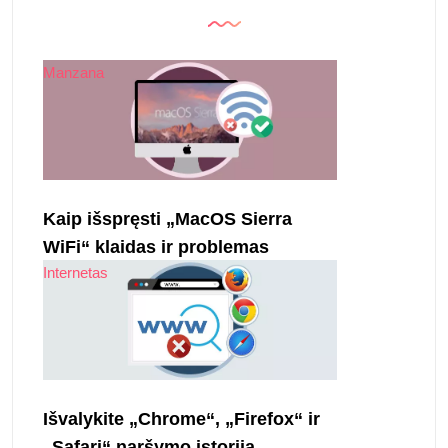
Manzana
Kaip išspręsti „MacOS Sierra
WiFi“ klaidas ir problemas
Internetas
Išvalykite „Chrome“, „Firefox“ ir
„Safari“ naršymo istoriją