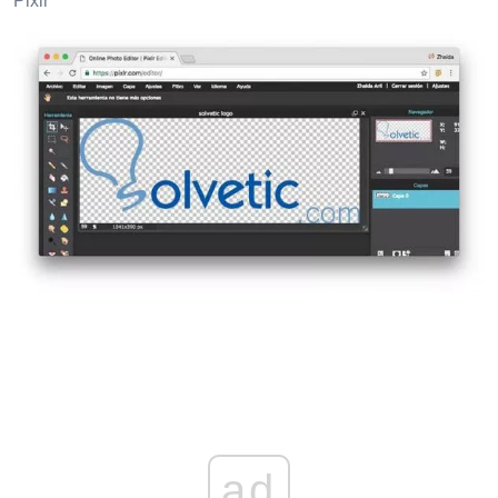
Pixlr
ad