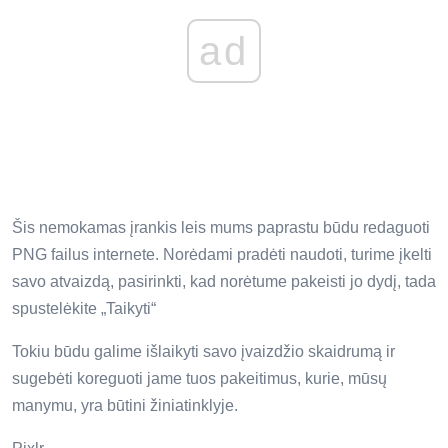
ad
Šis nemokamas įrankis leis mums paprastu būdu redaguoti
PNG failus internete. Norėdami pradėti naudoti, turime įkelti
savo atvaizdą, pasirinkti, kad norėtume pakeisti jo dydį, tada
spustelėkite „Taikyti“
Tokiu būdu galime išlaikyti savo įvaizdžio skaidrumą ir
sugebėti koreguoti jame tuos pakeitimus, kurie, mūsų
manymu, yra būtini žiniatinklyje.