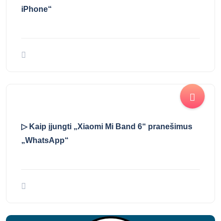
To Kaip susieti ir prijungti „Xiaomi Mi Band 6
iPhone“
▷ Kaip įjungti „Xiaomi Mi Band 6“ pranešimus
„WhatsApp“