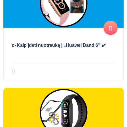
▷ Kaip įdėti nuotrauką į „Huawei Band 6“ ✔️