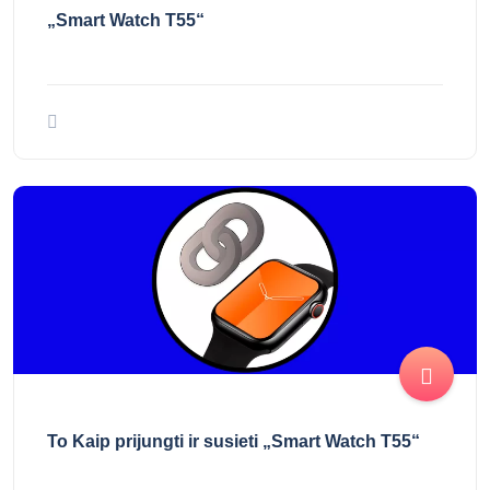
▷ Kaip iš naujo paleisti ir iš naujo nustatyti
„Smart Watch T55“