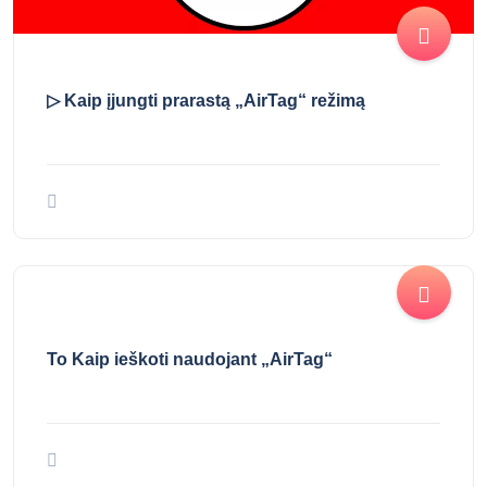
▷ Kaip įjungti prarastą „AirTag“ režimą