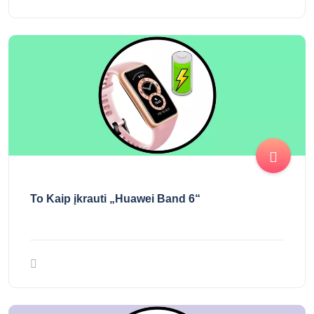
▷ Kaip išjungti ir iš naujo paleisti „Huawei Band
6“
To Kaip įkrauti „Huawei Band 6“