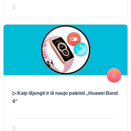
▷ Kaip atkurti „Huawei Band 6“