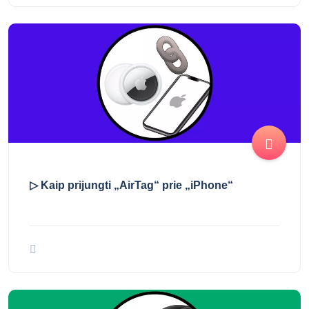
To Kaip ieškoti naudojant „AirTag“
▷ Kaip prijungti „AirTag“ prie „iPhone“