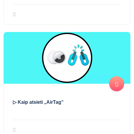
To Kaip prijungti ir susieti „Smart Watch T55“