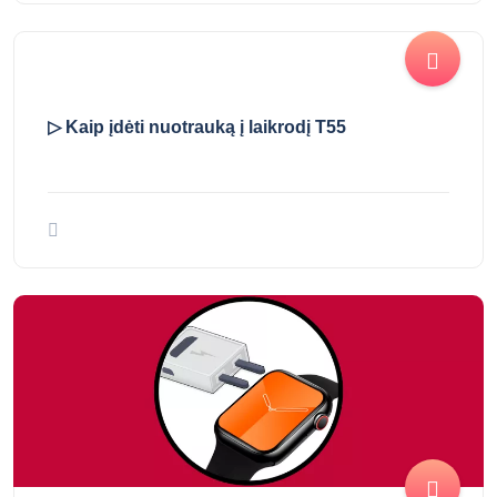
▷ Kaip įdėti nuotrauką į laikrodį T55