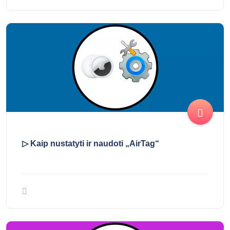
▷ Kaip atsieti „AirTag“
▷ Kaip nustatyti ir naudoti „AirTag“