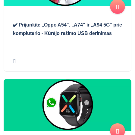
✔️ Prijunkite „Oppo A54“, „A74“ ir „A94 5G“ prie
kompiuterio - Kūrėjo režimo USB derinimas