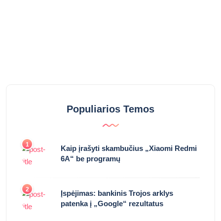
Populiarios Temos
1
Kaip įrašyti skambučius „Xiaomi Redmi
6A“ be programų
2
Įspėjimas: bankinis Trojos arklys
patenka į „Google“ rezultatus