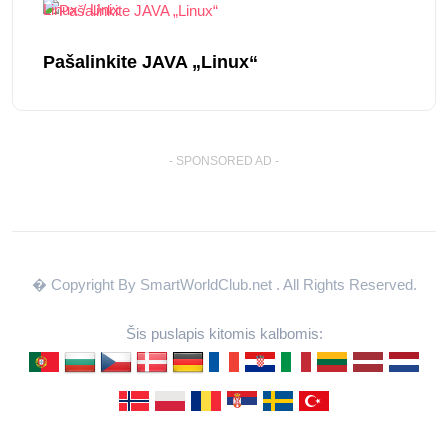
Linux / Unix
Pašalinkite JAVA „Linux“
- SPONSORED AD -
� Copyright By SmartWorldClub.net
. All Rights Reserved.
Šis puslapis kitomis kalbomis: