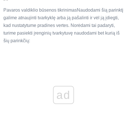
Pavaros valdiklio būsenos tikrinimasNaudodami šią parinktį
galime atnaujinti tvarkyklę arba ją pašalinti ir vėl ją įdiegti,
kad nustatytume pradines vertes. Norėdami tai padaryti,
turime pasiekti įrenginių tvarkytuvę naudodami bet kurią iš
šių parinkčių:
ad