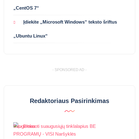
„CentOS 7“
Įdiekite „Microsoft Windows“ teksto šriftus
„Ubuntu Linux“
- SPONSORED AD -
Redaktoriaus Pasirinkimas
Saugumas