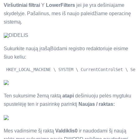
Viršutiniai filtrai
Y
LowerFilters
jei jie yra dešiniajame
skydelyje. Pašalinus, mes iš naujo paleidžiame operacinę
sistemą.
DIDELIS
Sukurkite naują įrašąBūdami registro redaktoriuje eisime
šiuo keliu:
 HKEY_LOCAL_MACHINE \ SYSTEM \ CurrentControlSet \ Ser
Ten sukursime žemą raktą
atapi
dešiniuoju pelės mygtuku
spustelėję ten ir pasirinkę parinktį
Naujas / raktas:
Mes vadinsime šį raktą
Valdiklis0
ir naudodami šį naują