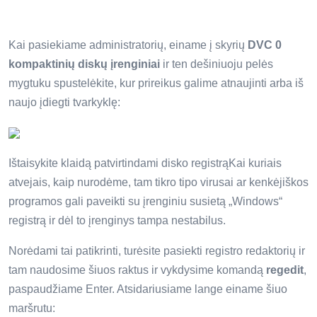
Kai pasiekiame administratorių, einame į skyrių
DVC 0
kompaktinių diskų įrenginiai
ir ten dešiniuoju pelės
mygtuku spustelėkite, kur prireikus galime atnaujinti arba iš
naujo įdiegti tvarkyklę:
Ištaisykite klaidą patvirtindami disko registrąKai kuriais
atvejais, kaip nurodėme, tam tikro tipo virusai ar kenkėjiškos
programos gali paveikti su įrenginiu susietą „Windows“
registrą ir dėl to įrenginys tampa nestabilus.
Norėdami tai patikrinti, turėsite pasiekti registro redaktorių ir
tam naudosime šiuos raktus ir vykdysime komandą
regedit
,
paspaudžiame Enter. Atsidariusiame lange einame šiuo
maršrutu: