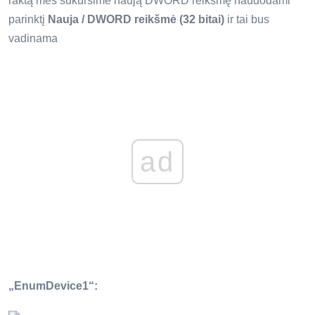
raktą mes sukursime naują DWORD reikšmę naudodami
parinktį
Nauja / DWORD reikšmė (32 bitai)
ir tai bus
vadinama
ad
„EnumDevice1“: