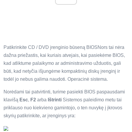
Patikrinkite CD / DVD įrenginio būseną BIOSNors tai nėra
dažna priežastis, kai kuriais atvejais, kai pasiekėme BIOS,
kad atliktume palaikymo ar administravimo užduotis, gali
būti, kad netyčia išjungėme kompaktinių diskų įrenginį ir
todėl jo nebus galima naudoti. Operacinė sistema.
Norėdami tai patvirtinti, turime pasiekti BIOS paspausdami
klavišą
Esc
,
F2
arba
Ištrinti
Sistemos paleidimo metu tai
priklauso nuo kiekvieno gamintojo, o ten nuvykę į įkrovos
skyrių patikrinkite, ar įrenginys yra: