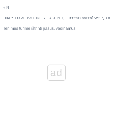
+ R.
 HKEY_LOCAL_MACHINE \ SYSTEM \ CurrentControlSet \ Con
Ten mes turime ištrinti įrašus, vadinamus
ad