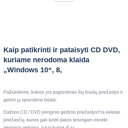
Kaip patikrinti ir pataisyti CD DVD,
kuriame nerodoma klaida
„Windows 10“, 8,
Pažiūrėkime, kokios yra pagrindinės šių klaidų priežastys ir
galimi jų sprendimo būdai.
Dažnos CD / DVD įrenginio gedimo priežastysYra keletas
priežasčių, kurios gali turėti įtakos teisingam minėto
įrenginio veikimui, ir kai kurios iš jų: