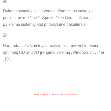
Dukart spustelėkite jį ir vertės informacijos laukelyje
priskirsime reikšmę 1. Spustelėkite Gerai ir iš naujo
paleisime sistemą, kad pritaikytume pakeitimus.
Naudodamiesi šiomis alternatyvomis, mes vėl turėsime
optimalų CD ar DVD įrenginio veikimą „Windows 7“, „8“ ar
„10“.