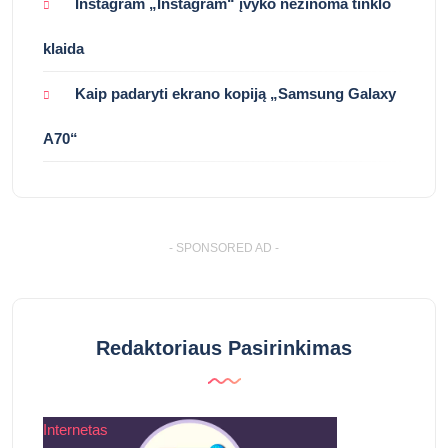
Instagram „Instagram“ įvyko nežinoma tinklo
klaida
Kaip padaryti ekrano kopiją „Samsung Galaxy
A70“
- SPONSORED AD -
Redaktoriaus Pasirinkimas
Internetas