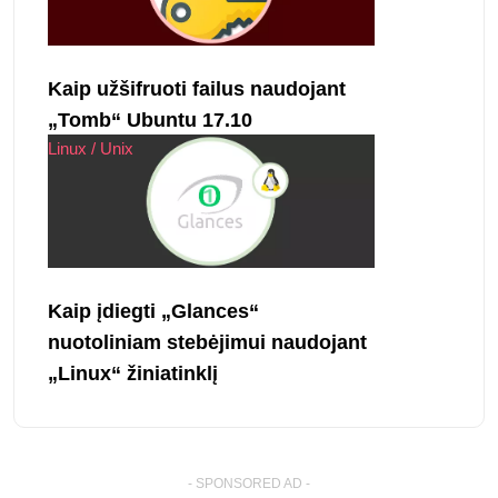
Kaip užšifruoti failus naudojant
„Tomb“ Ubuntu 17.10
Linux / Unix
Kaip įdiegti „Glances“
nuotoliniam stebėjimui naudojant
„Linux“ žiniatinklį
- SPONSORED AD -