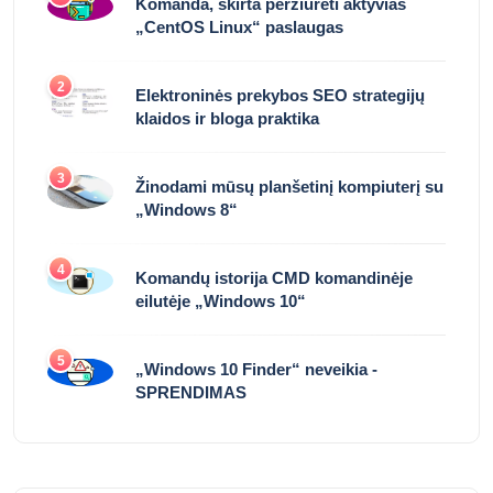
Komanda, skirta peržiūrėti aktyvias
„CentOS Linux“ paslaugas
2
Elektroninės prekybos SEO strategijų
klaidos ir bloga praktika
3
Žinodami mūsų planšetinį kompiuterį su
„Windows 8“
4
Komandų istorija CMD komandinėje
eilutėje „Windows 10“
5
„Windows 10 Finder“ neveikia -
SPRENDIMAS