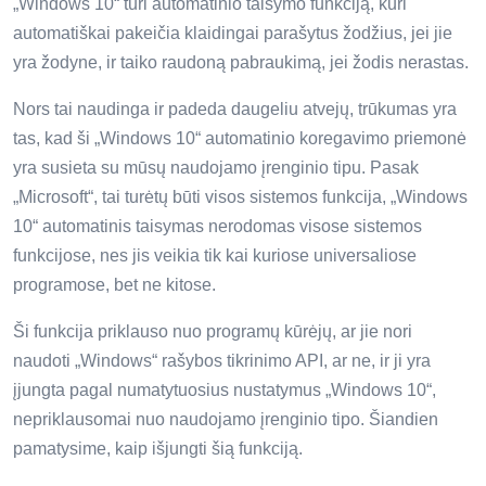
„Windows 10“ turi automatinio taisymo funkciją, kuri
automatiškai pakeičia klaidingai parašytus žodžius, jei jie
yra žodyne, ir taiko raudoną pabraukimą, jei žodis nerastas.
Nors tai naudinga ir padeda daugeliu atvejų, trūkumas yra
tas, kad ši „Windows 10“ automatinio koregavimo priemonė
yra susieta su mūsų naudojamo įrenginio tipu. Pasak
„Microsoft“, tai turėtų būti visos sistemos funkcija, „Windows
10“ automatinis taisymas nerodomas visose sistemos
funkcijose, nes jis veikia tik kai kuriose universaliose
programose, bet ne kitose.
Ši funkcija priklauso nuo programų kūrėjų, ar jie nori
naudoti „Windows“ rašybos tikrinimo API, ar ne, ir ji yra
įjungta pagal numatytuosius nustatymus „Windows 10“,
nepriklausomai nuo naudojamo įrenginio tipo. Šiandien
pamatysime, kaip išjungti šią funkciją.