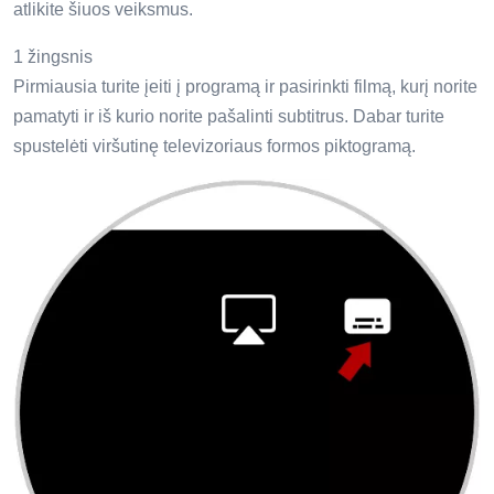
atlikite šiuos veiksmus.
1 žingsnis
Pirmiausia turite įeiti į programą ir pasirinkti filmą, kurį norite
pamatyti ir iš kurio norite pašalinti subtitrus. Dabar turite
spustelėti viršutinę televizoriaus formos piktogramą.