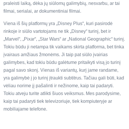
praleisti laiką, dėka jų siūlomų galimybių, nesvarbu, ar tai
filmai, serialai, ar dokumentiniai filmai.
Viena iš šių platformų yra „Disney Plus“, kuri pasirodė
rinkoje ir siūlo vartotojams ne tik „Disney“ turinį, bet ir
„Marvel“, „Pixar“, „Star Wars“ ar „National Geographic“ turinį.
Tokiu būdu ji netampa tik vaikams skirta platforma, bet tinka
įvairaus amžiaus žmonėms. Ji taip pat siūlo įvairias
galimybes, kad tokiu būdu galėtume pritaikyti visą jo turinį
pagal savo skonį. Vienas iš variantų, kurį jame randame,
yra galimybė į jo turinį įtraukti subtitrus. Tačiau gali būti, kad
vėliau norime jį pašalinti ir nežinome, kaip tai padaryti.
Tokiu atveju turite atlikti šiuos veiksmus. Mes parodysime,
kaip tai padaryti tiek televizoriuje, tiek kompiuteryje ar
mobiliajame telefone.