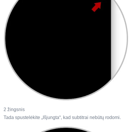
2 žingsnis
Tada spustelėkite „Išjungta“, kad subtitrai nebūtų rodomi.