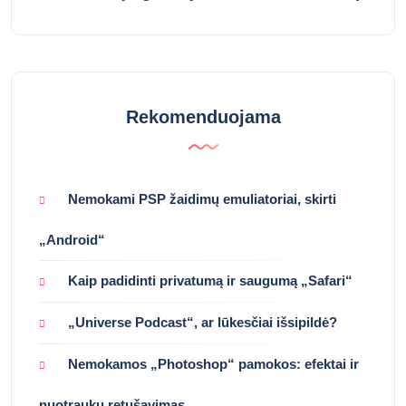
Rekomenduojama
Nemokami PSP žaidimų emuliatoriai, skirti
„Android“
Kaip padidinti privatumą ir saugumą „Safari“
„Universe Podcast“, ar lūkesčiai išsipildė?
Nemokamos „Photoshop“ pamokos: efektai ir
nuotraukų retušavimas