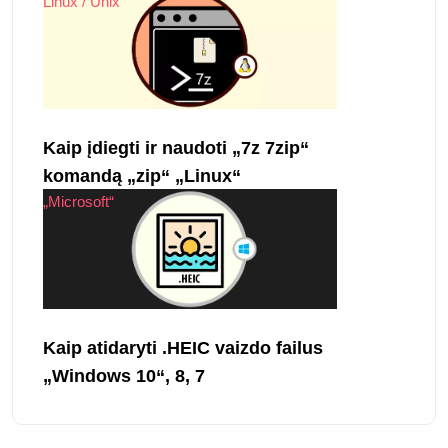
Linux / Unix
Kaip įdiegti ir naudoti „7z 7zip“
komandą „zip“ „Linux“
„Microsoft“
Kaip atidaryti .HEIC vaizdo failus
„Windows 10“, 8, 7