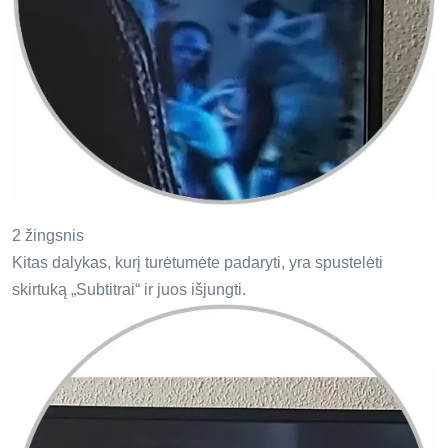
2 žingsnis
Kitas dalykas, kurį turėtumėte padaryti, yra spustelėti
skirtuką „Subtitrai“ ir juos išjungti.