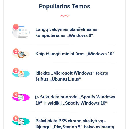
Populiarios Temos
1
Langų valdymas planšetiniams
kompiuteriams „Windows 8“
2
Kaip išjungti miniatiūras „Windows 10“
3
Įdiekite „Microsoft Windows“ teksto
šriftus „Ubuntu Linux“
4
▷ Sukurkite nuorodą „Spotify Windows
10“ ir valdiklį „Spotify Windows 10“
5
Pašalinkite PS5 ekrano skaitytuvą -
Išjungti „PlayStation 5“ balso asistentą