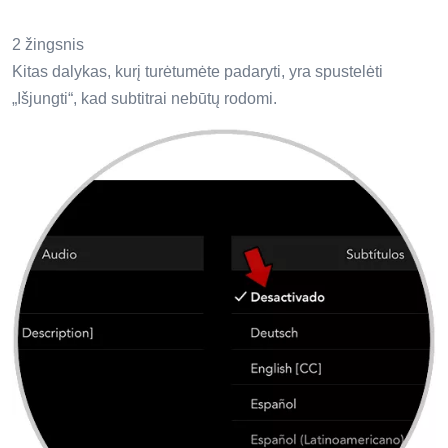
2 žingsnis
Kitas dalykas, kurį turėtumėte padaryti, yra spustelėti
„Išjungti“, kad subtitrai nebūtų rodomi.