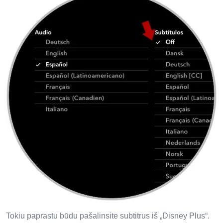
Tokiu paprastu būdu pašalinsite subtitrus iš „Disney Plus“.