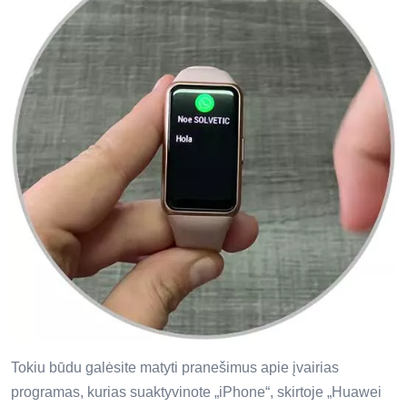
Tokiu būdu galėsite matyti pranešimus apie įvairias
programas, kurias suaktyvinote „iPhone“, skirtoje „Huawei