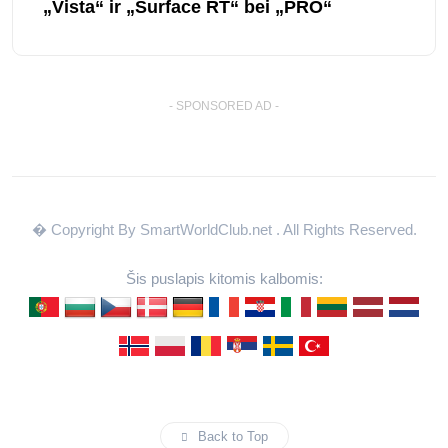
„Vista“ ir „Surface RT“ bei „PRO“
- SPONSORED AD -
� Copyright By SmartWorldClub.net
. All Rights Reserved.
Šis puslapis kitomis kalbomis:
Back to Top