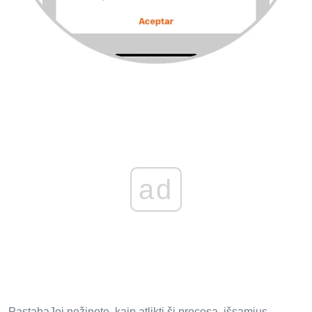
ad
PastabaJei nežinote, kaip atlikti šį procesą, išsamius