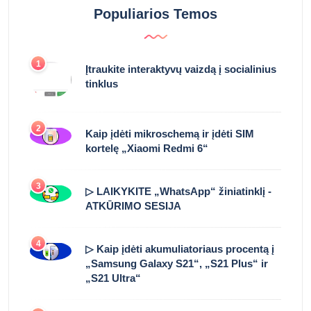
Populiarios Temos
1
Įtraukite interaktyvų vaizdą į socialinius
tinklus
2
Kaip įdėti mikroschemą ir įdėti SIM
kortelę „Xiaomi Redmi 6“
3
▷ LAIKYKITE „WhatsApp“ žiniatinklį -
ATKŪRIMO SESIJA
4
▷ Kaip įdėti akumuliatoriaus procentą į
„Samsung Galaxy S21“, „S21 Plus“ ir
„S21 Ultra“