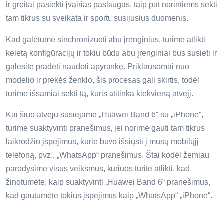
ir greitai pasiekti įvairias paslaugas, taip pat norintiems sekti
tam tikrus su sveikata ir sportu susijusius duomenis.
Kad galėtume sinchronizuoti abu įrenginius, turime atlikti
keletą konfigūracijų ir tokiu būdu abu įrenginiai bus susieti ir
galėsite pradėti naudoti apyrankę. Priklausomai nuo
modelio ir prekės ženklo, šis procesas gali skirtis, todėl
turime išsamiai sekti tą, kuris atitinka kiekvieną atvejį.
Kai šiuo atveju susiejame „Huawei Band 6“ su „iPhone“,
turime suaktyvinti pranešimus, jei norime gauti tam tikrus
laikrodžio įspėjimus, kurie buvo išsiųsti į mūsų mobilųjį
telefoną, pvz., „WhatsApp“ pranešimus. Štai kodėl žemiau
parodysime visus veiksmus, kuriuos turite atlikti, kad
žinotumėte, kaip suaktyvinti „Huawei Band 6“ pranešimus,
kad gautumėte tokius įspėjimus kaip „WhatsApp“ „iPhone“.