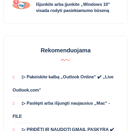
5
Išjunkite arba įjunkite „Windows 10“
visada rodyti pasiekiamumo būseną
Rekomenduojama
▷ Pakeiskite kalbą „Outlook Online“ ✔️ „Live
Outlook.com“
▷ Paslėpti arba išjungti naujausius „Mac“ -
FILE
▷ PRIDĖTI IR NAUDOTI GMAIL PASKYRĄ ✔️